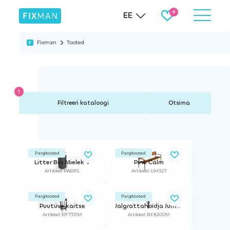
EE
Fixman
Tooted
Otsima
Pargitooted
Pargitooted
Litter Bin Mielek T
Pink Calm
Artikkel: PA691S
Artikkel: UM327
Pargitooted
Pargitooted
Puutüve kaitse
Jalgrattahoidja Jumbo
Artikkel: RF7721M
Artikkel: RF8200M