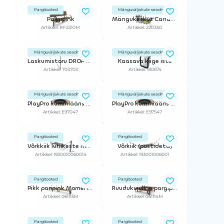
Pargitooted
Mänguväljakute seadmed
Pargipink
Mängukeskus Carrax Cloxx
Artikkel: RF2310M
Artikkel: 220350
Mänguväljakute seadmed
Mänguväljakute seadmed
Laskumistoru DROP ZONE
Kaasava kiige iste
Artikkel: 703703
Artikkel: 910674
Mänguväljakute seadmed
Mänguväljakute seadmed
PlayPro kummiääris Kids Tramp Loop batuudile
PlayPro kummiääris Kids Tramp Loop XL batuudile
Artikkel: E97047
Artikkel: E97547
Pargitooted
Pargitooted
Võrkkiik lühikeste metall jalgadega
Võrkiik (postideta)
Artikkel: 1930010060014
Artikkel: 193001006001
Pargitooted
Pargitooted
Pikk paripink Momentum
Ruudukujuline pargipink Momentum
Artikkel: 061115M
Artikkel: 061114M
Pargitooted
Pargitooted