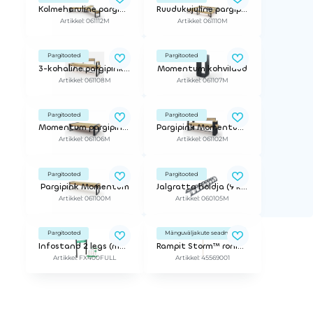
Kolmeharuline pargipink Momentum, 9-kohaline
Ruudukujuline pargipink Momentum, 24-kohaline
Artikkel: 061112M
Artikkel: 061110M
Pargitooted
Pargitooted
3-kohaline pargipink Momentum, poolik seljatugi, 1 käetugi
Momentum kohvilaud
Artikkel: 061108M
Artikkel: 061107M
Pargitooted
Pargitooted
Momentum pargipink, diivan
Pargipink Momentum (seljatugi+käetoed)
Artikkel: 061106M
Artikkel: 061102M
Pargitooted
Pargitooted
Pargipink Momentum
Jalgratta hoidja (9 kohta)
Artikkel: 061100M
Artikkel: 060105M
Pargitooted
Mänguväljakute seadmed
Infostand 2 legs (metal) with sticker (one side) all inclusive
Rampit Storm™ ronimispost heliseadmega
Artikkel: FX400FULL
Artikkel: 45569001