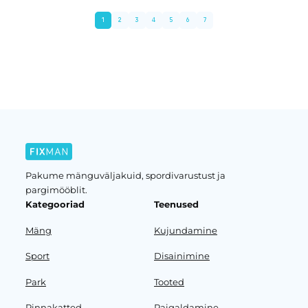
1
2
3
4
5
6
7
Eelmine leht
Järgmine leht
Pakume mänguväljakuid, spordivarustust ja
pargimööblit.
Kategooriad
Teenused
Mäng
Kujundamine
Sport
Disainimine
Park
Tooted
Pinnakatted
Paigaldamine