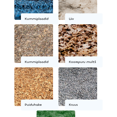
Kummiplaadid
Liiv
Kummiplaadid
Koorepuru multš
Puiduhake
Kruus