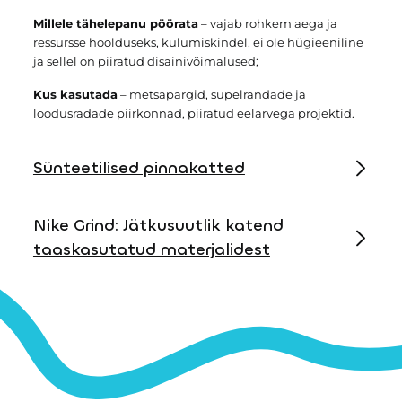
Millele tähelepanu pöörata
– vajab rohkem aega ja
ressursse hoolduseks, kulumiskindel, ei ole hügieeniline
ja sellel on piiratud disainivõimalused;
Kus kasutada
– metsapargid, supelrandade ja
loodusradade piirkonnad, piiratud eelarvega projektid.
Sünteetilised pinnakatted
Kummimaterjalist plaadid, EPDM valu,
Nike Grind: Jätkusuutlik katend
kunstmuru, kummimultš
taaskasutatud materjalidest
Miks valida
– hügieenilisem, lai valik värve ja disaine,
lihtsam ja odavam hooldada, hoiab keskkonna
Nike Grind katend on valmistatud
puhtamana ja korras.
taaskasutatud spordijalanõudest ja
tootmisjääkidest, ühendades endas ohutuse,
Kus kasutada
– linnaväljakud ja pargid, elurajoonide
vastupidavuse ja keskkonnasõbraliku
sisehoovid, haridusasutused, spordiväljakud.
lähenemise.