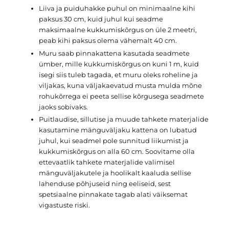
Liiva ja puiduhakke puhul on minimaalne kihi
paksus 30 cm, kuid juhul kui seadme
maksimaalne kukkumiskõrgus on üle 2 meetri,
peab kihi paksus olema vähemalt 40 cm.
Muru saab pinnakattena kasutada seadmete
ümber, mille kukkumiskõrgus on kuni 1 m, kuid
isegi siis tuleb tagada, et muru oleks roheline ja
viljakas, kuna väljakaevatud musta mulda mõne
rohukõrrega ei peeta sellise kõrgusega seadmete
jaoks sobivaks.
Puitlaudise, sillutise ja muude tahkete materjalide
kasutamine mänguväljaku kattena on lubatud
juhul, kui seadmel pole sunnitud liikumist ja
kukkumiskõrgus on alla 60 cm. Soovitame olla
ettevaatlik tahkete materjalide valimisel
mänguväljakutele ja hoolikalt kaaluda sellise
lahenduse põhjuseid ning eeliseid, sest
spetsiaalne pinnakate tagab alati väiksemat
vigastuste riski.