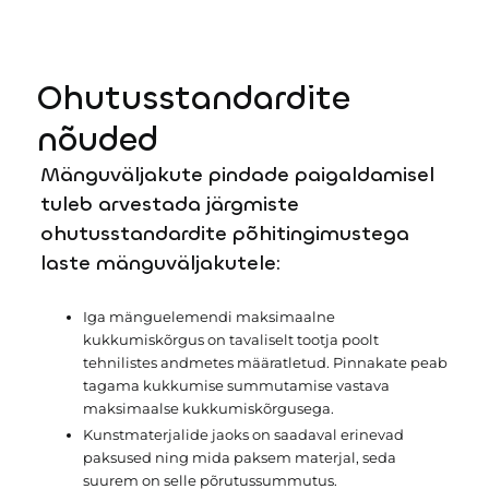
See summutab tõhusalt lööke, vähendab vigastuste ohtu
ja säilitab oma vastupidavuse ka intensiivsel
kasutamisel. Valides Nike Grind katendi, aitate
Ohutusstandardite
vähendada jäätmeid ja toetada ringmajandust, tagades
samal ajal turvalise ja visuaalselt atraktiivse keskkonna
nõuded
lastele, noortele ja täiskasvanutele. Need pinnad sobivad
suurepäraselt mänguväljakutele, spordialadele ja suurte
Mänguväljakute pindade paigaldamisel
külastuskoormustega avalikesse ruumidesse.
tuleb arvestada järgmiste
ohutusstandardite põhitingimustega
laste mänguväljakutele:
Iga mänguelemendi maksimaalne
kukkumiskõrgus on tavaliselt tootja poolt
tehnilistes andmetes määratletud. Pinnakate peab
tagama kukkumise summutamise vastava
maksimaalse kukkumiskõrgusega.
Kunstmaterjalide jaoks on saadaval erinevad
paksused ning mida paksem materjal, seda
suurem on selle põrutussummutus.