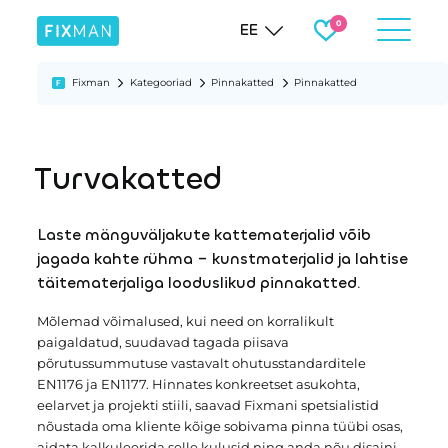
EE
Fixman
Kategooriad
Pinnakatted
Pinnakatted
Turvakatted
Laste mänguväljakute kattematerjalid võib
jagada kahte rühma – kunstmaterjalid ja lahtise
täitematerjaliga looduslikud pinnakatted.
Mõlemad võimalused, kui need on korralikult
paigaldatud, suudavad tagada piisava
põrutussummutuse vastavalt ohutusstandarditele
EN1176 ja EN1177. Hinnates konkreetset asukohta,
eelarvet ja projekti stiili, saavad Fixmani spetsialistid
nõustada oma kliente kõige sobivama pinna tüübi osas,
aidata kalkuleerida selle kulusid ning anda nõu disaini