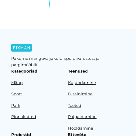
Pakume mänguväljakuid, spordivarustust ja
pargimööblit.
Kategooriad
Teenused
Mäng
Kujundamine
Sport
Disainimine
Park
Tooted
Pinnakatted
Paigaldamine
Hooldamine
Projektid
Ettevõte