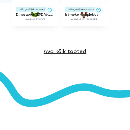
Mänguväljakute seadmed
Mänguväljakute seadmed
Dinosaurus (EPDM-2D)
Istmete komplekt seened
Artikkel: D01001
Artikkel: MUSHRSET
Ava kõik tooted