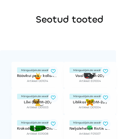
Seotud tooted
Mänguväljakute seadmed
Mänguväljakute seadmed
Röövikui pea - kollane (EPDM-2D)
Vaal (EPDM-2D)
Artikkel: D01014
Artikkel: E01004
Mänguväljakute seadmed
Mänguväljakute seadmed
Lõvi (EPDM-2D)
Liblikas (EPDM-2D)
Artikkel: D01003
Artikkel: D01004
Mänguväljakute seadmed
Mänguväljakute seadmed
Krokodillipea (EPDM-2D)
Neljaleheline Ristik EPDM dekoratiivelement 2D
Artikkel: E01008
Artikkel: F01007