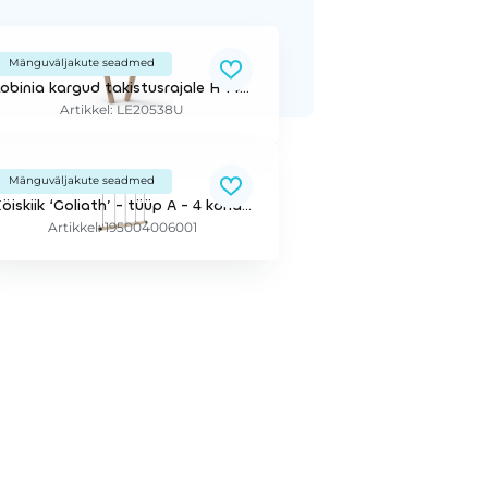
Mänguväljakute seadmed
Robinia kargud takistusrajale H 140 cm 1 paar 2 tk
Artikkel: LE20538U
Mänguväljakute seadmed
Köiskiik ‘Goliath’ - tüüp A - 4 kohaga
Artikkel: 195004006001