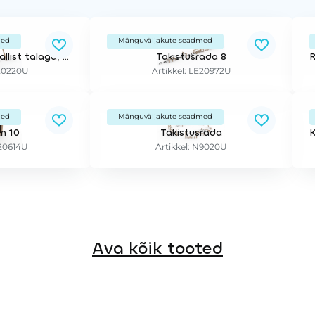
med
Mänguväljakute seadmed
Robinia kiik 2-le metallist talaga, Rehvidega
Takistusrada 8
E20220U
Artikkel: LE20972U
med
Mänguväljakute seadmed
in 10
Takistusrada
E20614U
Artikkel: N9020U
Ava kõik tooted