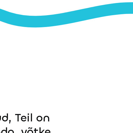
d, Teil on
ada, võtke