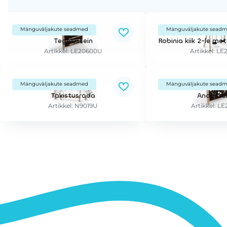
Mänguväljakute seadmed
Mänguväljakute sead
Tegelussein
Artikkel: LE20600U
Artikkel: L
Mänguväljakute seadmed
Mänguväljakute sead
Takistusrada
Andurise
Artikkel: N9019U
Artikkel: L