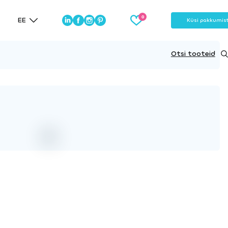
EE
Küsi pakkumis
Otsi tooteid