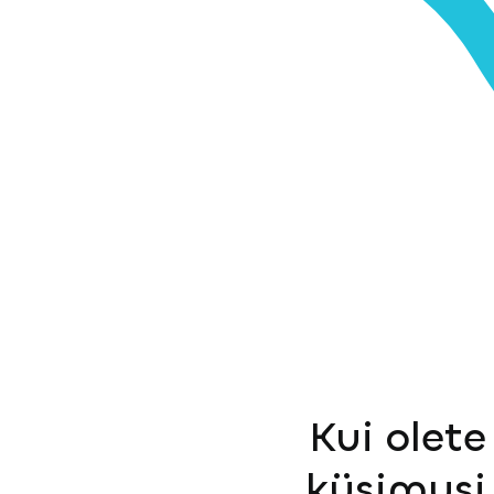
Kui olete
küsimusi 