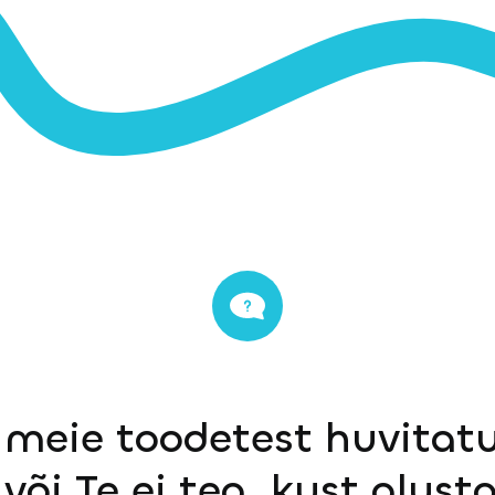
 meie toodetest huvitatu
või Te ei tea, kust alust