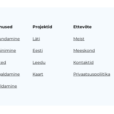
nused
Projektid
Ettevõte
undamine
Läti
Meist
ainimine
Eesti
Meeskond
ted
Leedu
Kontaktid
galdamine
Kaart
Privaatsuspoliitika
ldamine