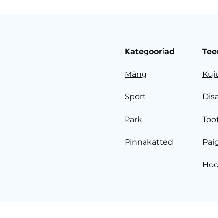
Kategooriad
Tee
Mäng
Kuj
Sport
Dis
Park
Too
Pinnakatted
Pai
Hoo