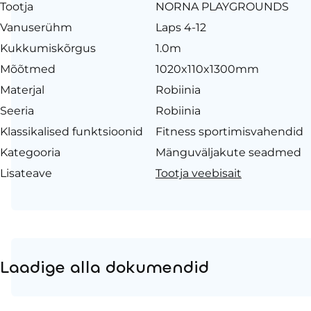
Tootja
NORNA PLAYGROUNDS
Vanuserühm
Laps 4-12
Kukkumiskõrgus
1.0m
Mõõtmed
1020x110x1300mm
Materjal
Robiinia
Seeria
Robiinia
Klassikalised funktsioonid
Fitness sportimisvahendid
Kategooria
Mänguväljakute seadmed
Lisateave
Tootja veebisait
Laadige alla dokumendid
Tooteleht