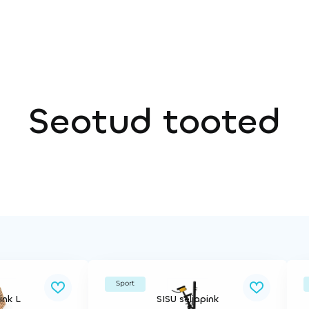
Seotud tooted
Sport
ink L
SISU seljapink