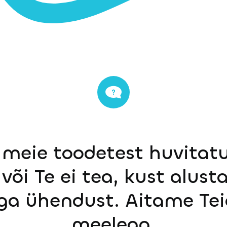
 meie toodetest huvitatu
või Te ei tea, kust alust
ga ühendust. Aitame Tei
meelega.