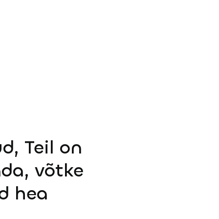
d, Teil on
ada, võtke
d hea