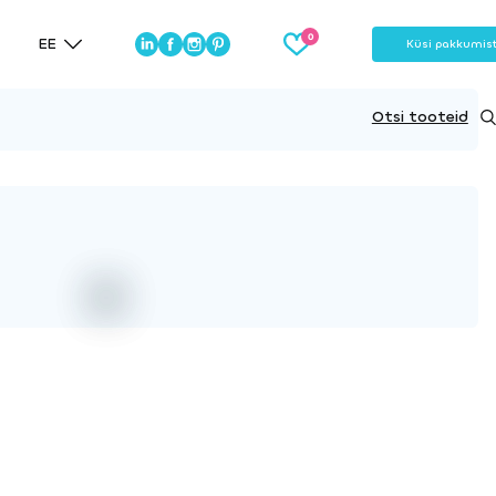
EE
Küsi pakkumis
Otsi tooteid