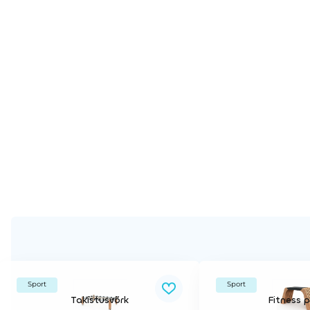
Sport
Sport
Takistusvõrk
Fitness p