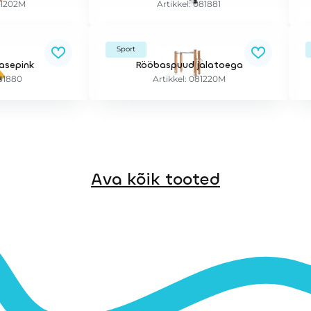
81202M
Artikkel: 081881
Sport
hasepink
Rööbaspuud jalatoega
081880
Artikkel: 081220M
Ava kõik tooted