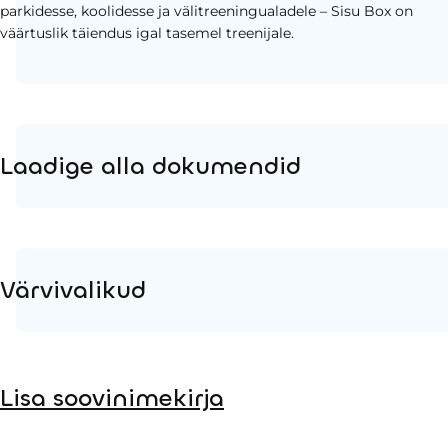
parkidesse, koolidesse ja välitreeningualadele – Sisu Box on
väärtuslik täiendus igal tasemel treenijale.
Laadige alla dokumendid
Tooteleht
Paigaldusjuhised
Värvivalikud
2D DWG – Külgvaade
2D DWG – Pealtvaade
Metall
3D DWG
Lisa soovinimekirja