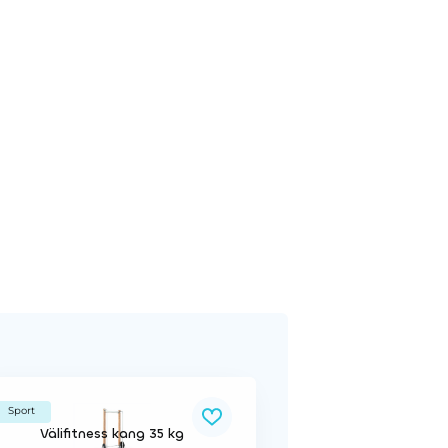
Sport
Välifitness kang 35 kg