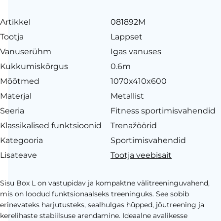
Artikkel
081892M
Tootja
Lappset
Vanuserühm
Igas vanuses
Kukkumiskõrgus
0.6m
Mõõtmed
1070x410x600
Materjal
Metallist
Seeria
Fitness sportimisvahendid
Klassikalised funktsioonid
Trenažöörid
Kategooria
Sportimisvahendid
Lisateave
Tootja veebisait
Sisu Box L on vastupidav ja kompaktne välitreeninguvahend,
mis on loodud funktsionaalseks treeninguks. See sobib
erinevateks harjutusteks, sealhulgas hüpped, jõutreening ja
kerelihaste stabiilsuse arendamine. Ideaalne avalikesse