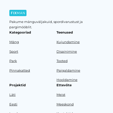
Pakume mänguväljakuid, spordivarustust ja
pargimööblit.
Kategooriad
Teenused
Mäng
Kujundamine
Sport
Disainimine
Park
Tooted
Pinnakatted
Paigaldamine
Hooldamine
Projektid
Ettevõte
Läti
Meist
Eesti
Meeskond