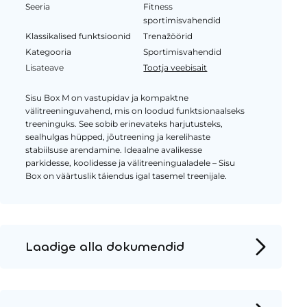
Seeria
Fitness
sportimisvahendid
Klassikalised funktsioonid
Trenažöörid
Kategooria
Sportimisvahendid
Lisateave
Tootja veebisait
Sisu Box M on vastupidav ja kompaktne
välitreeninguvahend, mis on loodud funktsionaalseks
treeninguks. See sobib erinevateks harjutusteks,
sealhulgas hüpped, jõutreening ja kerelihaste
stabiilsuse arendamine. Ideaalne avalikesse
parkidesse, koolidesse ja välitreeningualadele – Sisu
Box on väärtuslik täiendus igal tasemel treenijale.
Laadige alla dokumendid
Tooteleht
Paigaldusjuhised