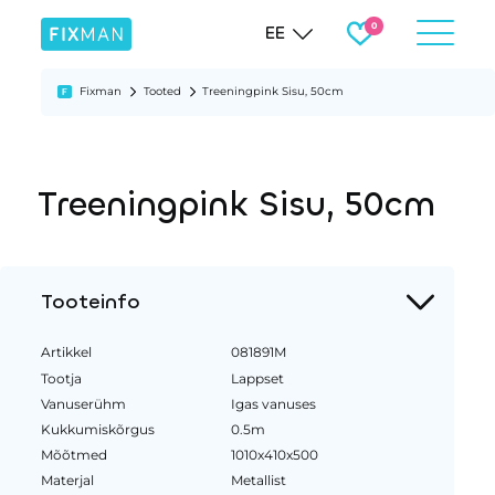
EE
Fixman
Tooted
Treeningpink Sisu, 50cm
Treeningpink Sisu, 50cm
Tooteinfo
Artikkel
081891M
Tootja
Lappset
Vanuserühm
Igas vanuses
Kukkumiskõrgus
0.5m
Mõõtmed
1010x410x500
Materjal
Metallist