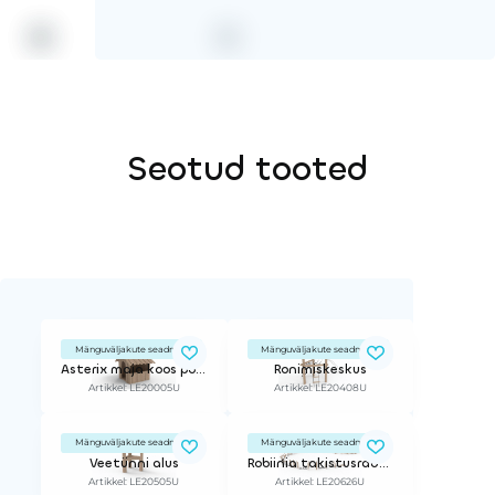
Seotud tooted
Mänguväljakute seadmed
Mänguväljakute seadmed
Asterix maja koos põrandaga
Ronimiskeskus
Artikkel: LE20005U
Artikkel: LE20408U
Mänguväljakute seadmed
Mänguväljakute seadmed
Veetünni alus
Robiinia takistusrada 7
Artikkel: LE20505U
Artikkel: LE20626U