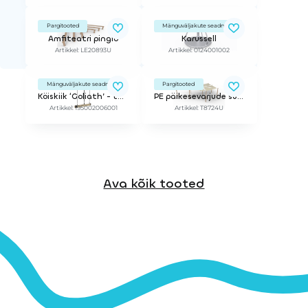
Pargitooted
Mänguväljakute seadmed
Amfiteatri pingid
Karussell
Artikkel: LE20893U
Artikkel: 0124001002
Mänguväljakute seadmed
Pargitooted
Köiskiik ‘Goliath’ - tüü A - 2 kohaga
PE päikesevarjude süsteem, 8 varju, 9 posti
Artikkel: 195002006001
Artikkel: T8724U
Ava kõik tooted