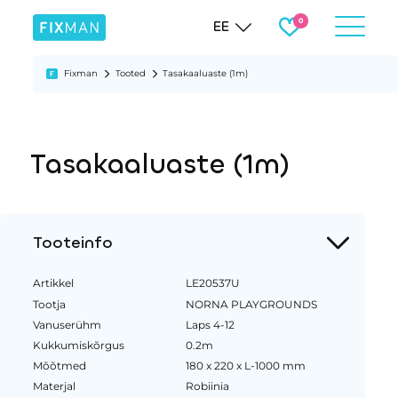
EE
Fixman
Tooted
Tasakaaluaste (1m)
Tasakaaluaste (1m)
Tooteinfo
Artikkel
LE20537U
Tootja
NORNA PLAYGROUNDS
Vanuserühm
Laps 4-12
Kukkumiskõrgus
0.2m
Mõõtmed
180 x 220 x L-1000 mm
Materjal
Robiinia