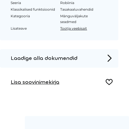
Seeria
Robiinia
Klassikalised funktsioonid
Tasakaaluvahendid
Kategooria
Mänguväljakute
seadmed
Lisateave
Tootja veebisait
Laadige alla dokumendid
Tooteleht
Lisa soovinimekirja