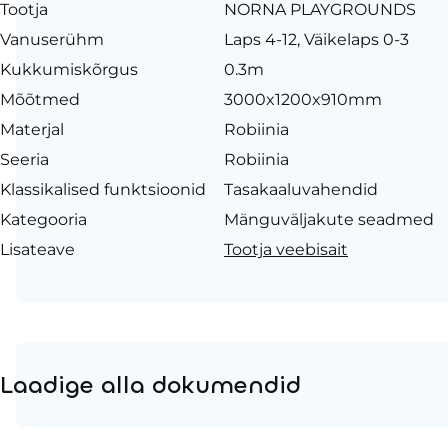
Tootja
NORNA PLAYGROUNDS
Vanuserühm
Laps 4-12, Väikelaps 0-3
Kukkumiskõrgus
0.3m
Mõõtmed
3000x1200x910mm
Materjal
Robiinia
Seeria
Robiinia
Klassikalised funktsioonid
Tasakaaluvahendid
Kategooria
Mänguväljakute seadmed
Lisateave
Tootja veebisait
Laadige alla dokumendid
Tooteleht