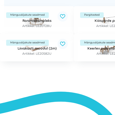
Mänguväljakute seadmed
Pargitooted
Ronimiskompleks
Köispiirde 
Artikkel: LE20728U
Artikkel: L
Mänguväljakute seadmed
Mänguväljakute sead
Liivakasti moodul (2m)
Keerlev palk pl
Artikkel: LE20582U
Artikkel: L