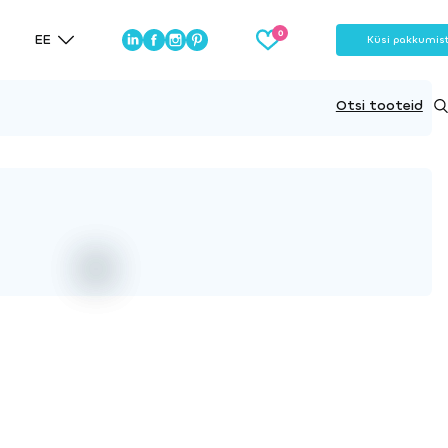
EE
Küsi pakkumis
Otsi tooteid