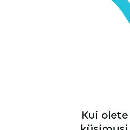
Kui olete
küsimusi 