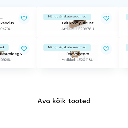
Mänguväljakute seadmed
pikendus
Lelukast puidust
E20470U
Artikkel: LE20878U
med
Mänguväljakute seadmed
atvormidega
Ronimistorn
E20926U
Artikkel: LE20418U
Ava kõik tooted