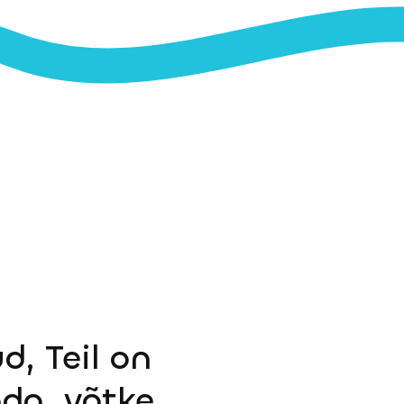
d, Teil on
ada, võtke