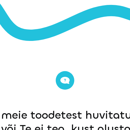
 meie toodetest huvitatu
või Te ei tea, kust alust