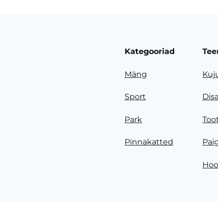
Kategooriad
Tee
Mäng
Kuj
Sport
Dis
Park
Too
Pinnakatted
Pai
Hoo