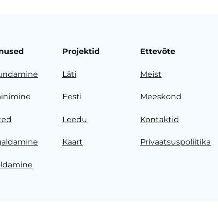
nused
Projektid
Ettevõte
undamine
Läti
Meist
ainimine
Eesti
Meeskond
ted
Leedu
Kontaktid
galdamine
Kaart
Privaatsuspoliitika
ldamine