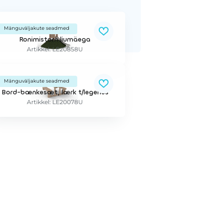
Mänguväljakute seadmed
Ronimistorn liumäega
Artikkel: LE20858U
Mänguväljakute seadmed
Bord-bænkesæt, lærk t/legehus
Artikkel: LE20078U