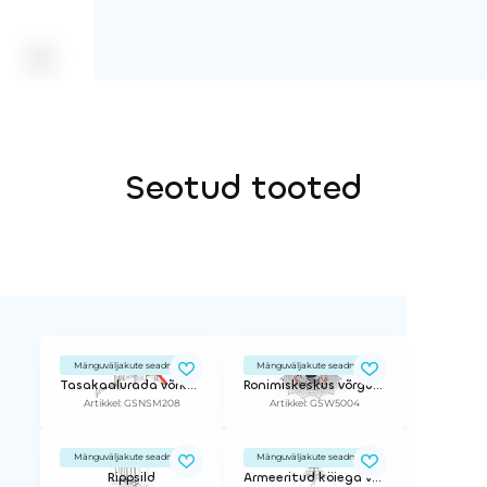
Seotud tooted
Mänguväljakute seadmed
Mänguväljakute seadmed
Tasakaalurada võrkude ja liumäega
Ronimiskeskus võrguga
Artikkel: GSNSM208
Artikkel: GSW5004
Mänguväljakute seadmed
Mänguväljakute seadmed
Rippsild
Armeeritud köiega võrkpüramiid - 2,0 m