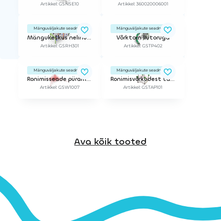
Artikkel: GSNSE10
Artikkel: 360020006001
Mänguväljakute seadmed
Mänguväljakute seadmed
Mängukeskus nelinurkne võrktunnel (3 kaart)
Võrktorn liutoruga
Artikkel: GSRH301
Artikkel: GSTP402
Mänguväljakute seadmed
Mänguväljakute seadmed
Ronimisseade püramiid 11,7m
Ronimisvõrkudest takistusrada
Artikkel: GSW1007
Artikkel: GSTAP101
Ava kõik tooted