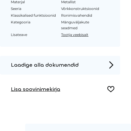
Materjal
Metallist
Seeria
Võrkkonstruktsioonid
Klassikalised funktsioonid
Ronimisvahendid
Kategooria
Mänguväljakute
seadmed
Lisateave
Tootja veebisait
Laadige alla dokumendid
Tooteleht
Lisa soovinimekirja