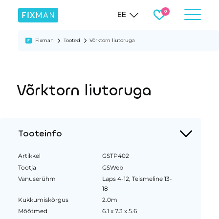
EE
Fixman
Tooted
Võrktorn liutoruga
Võrktorn liutoruga
Tooteinfo
Artikkel
GSTP402
Tootja
GSWeb
Vanuserühm
Laps 4-12, Teismeline 13-
18
Kukkumiskõrgus
2.0m
Mõõtmed
6.1 x 7.3 x 5.6