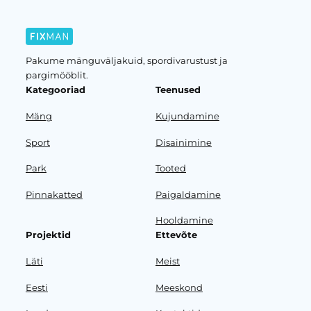
Pakume mänguväljakuid, spordivarustust ja
pargimööblit.
Kategooriad
Teenused
Mäng
Kujundamine
Sport
Disainimine
Park
Tooted
Pinnakatted
Paigaldamine
Hooldamine
Projektid
Ettevõte
Läti
Meist
Eesti
Meeskond