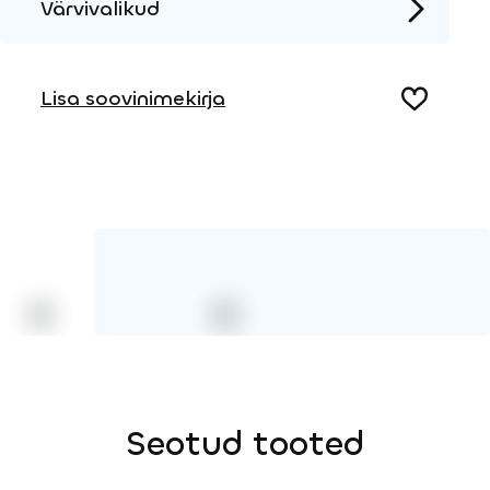
Värvivalikud
2D DWG – Külgvaade
Metall
2D DWG – Pealtvaade
Lisa soovinimekirja
3D DWG
HPL-värv
Seotud tooted