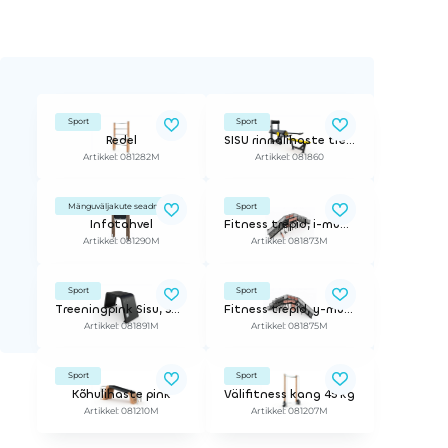
Sport
Sport
Redel
SISU rinnalihaste treeningtrenažöör
Artikkel: 081282M
Artikkel: 081860
Mänguväljakute seadmed
Sport
Infotahvel
Fitness trepid, i-mudel
Artikkel: 081290M
Artikkel: 081873M
Sport
Sport
Treeningpink Sisu, 50cm
Fitness trepid, y-mudel, parempoolne variant
Artikkel: 081891M
Artikkel: 081875M
Sport
Sport
Kõhulihaste pink
Välifitness kang 45 kg
Artikkel: 081210M
Artikkel: 081207M