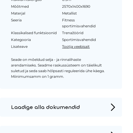
Mõõtmed
2570x1400x1690
Materjal
Metallist
Seeria
Fitness
sportimisvahendid
Klassikalised funktsioonid
Trenažöörid
Kategooria
Sportimisvahendid
Lisateave
Tootja veebisait
Seade on mõeldud selja - ja rinnalihaste
arendamiseks. Seadme raskussüsteem on täielikult
suletud ja seda saab hõlpsasti reguleerida ühe käega.
Miinimumsamm on 1 gramm.
Laadige alla dokumendid
Tooteleht
Paigaldusjuhised