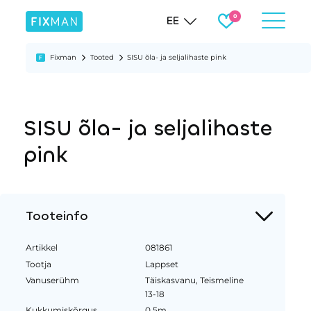
EE
Fixman
Tooted
SISU õla- ja seljalihaste pink
SISU õla- ja seljalihaste
pink
Tooteinfo
Artikkel
081861
Tootja
Lappset
Vanuserühm
Täiskasvanu, Teismeline
13-18
Kukkumiskõrgus
0.5m