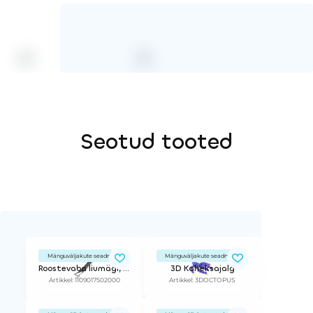
Seotud tooted
Mänguväljakute seadmed
Mänguväljakute seadmed
Roostevaba liumägi, komplekt kinnitamiseks h 1.75 - 2.0 m x 0.5 m
3D Kaheksajalg
Artikkel: 1109017502000
Artikkel: 3DOCTOPUS