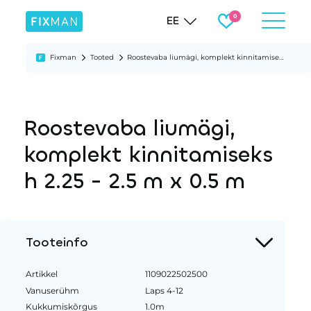
EE
Fixman
Tooted
Roostevaba liumägi, komplekt kinnitamiseks h 2.25 - 2.5 m x 0.5 m
Roostevaba liumägi,
komplekt kinnitamiseks
h 2.25 - 2.5 m x 0.5 m
Tooteinfo
Artikkel
1109022502500
Vanuserühm
Laps 4-12
Kukkumiskõrgus
1.0m