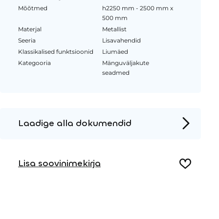
Mõõtmed
h2250 mm - 2500 mm x
500 mm
Materjal
Metallist
Seeria
Lisavahendid
Klassikalised funktsioonid
Liumäed
Kategooria
Mänguväljakute
seadmed
Laadige alla dokumendid
Tooteleht
Lisa soovinimekirja