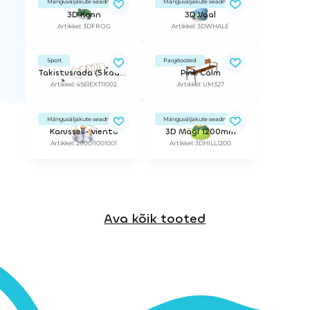
Mänguväljakute seadmed
Mänguväljakute seadmed
3D Konn
3D Vaal
Artikkel: 3DFROG
Artikkel: 3DWHALE
Sport
Pargitooted
Takistusrada (5 kaart + 2 astet) lahtisele pinnasele
Pink Calm
Artikkel: 4561EXT11002
Artikkel: UM327
Mänguväljakute seadmed
Mänguväljakute seadmed
Karussell- viento
3D Mägi 1200mm
Artikkel: 280011001001
Artikkel: 3DHILL1200
Ava kõik tooted