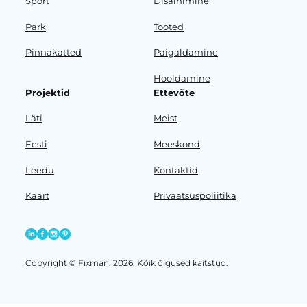
Sport
Disainimine
Park
Tooted
Pinnakatted
Paigaldamine
Hooldamine
Projektid
Ettevõte
Läti
Meist
Eesti
Meeskond
Leedu
Kontaktid
Kaart
Privaatsuspoliitika
Copyright © Fixman, 2026. Kõik õigused kaitstud.