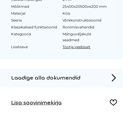
Mõõtmed
25400x20500x4200 mm
Materjal
Köis
Seeria
Võrkkonstruktsioonid
Klassikalised funktsioonid
Ronimisvahendid
Kategooria
Mänguväljakute
seadmed
Lisateave
Tootja veebisait
Laadige alla dokumendid
Tooteleht
Lisa soovinimekirja