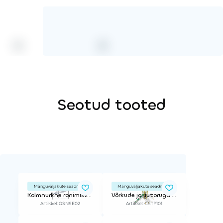
Seotud tooted
Mänguväljakute seadmed
Mänguväljakute seadmed
Kolmnurkne ronimisvõrk
Võrkude ja liutoruga mängukeskus
Artikkel: GSNSE02
Artikkel: GSTP101