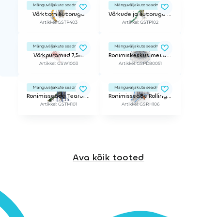
Mänguväljakute seadmed
Mänguväljakute seadmed
Võrktorn liutoruga
Võrkude ja liutoruga mängukeskus
Artikkel: GSTP403
Artikkel: GSTP102
Mänguväljakute seadmed
Mänguväljakute seadmed
Võrkpüramiid 7,5m
Ronimiskeskus metallraami ja võrguga
Artikkel: GSW1003
Artikkel: GSPD80051
Mänguväljakute seadmed
Mänguväljakute seadmed
Ronimisseade Teardrop Maze S
Ronimisseade Rolling hills
Artikkel: GSTM101
Artikkel: GSRH106
Ava kõik tooted