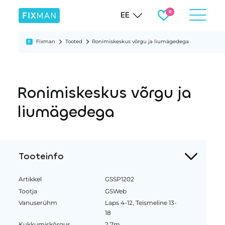
EE
Fixman
Tooted
Ronimiskeskus võrgu ja liumägedega
Ronimiskeskus võrgu ja
liumägedega
Tooteinfo
Artikkel
GSSP1202
Tootja
GSWeb
Vanuserühm
Laps 4-12, Teismeline 13-
18
Kukkumiskõrgus
2.7m