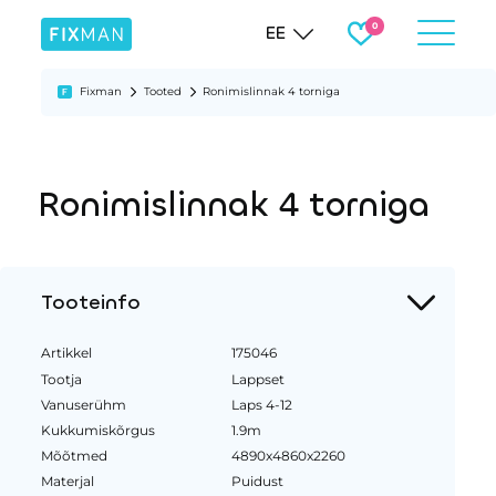
EE
Fixman
Tooted
Ronimislinnak 4 torniga
Ronimislinnak 4 torniga
Tooteinfo
Artikkel
175046
Tootja
Lappset
Vanuserühm
Laps 4-12
Kukkumiskõrgus
1.9m
Mõõtmed
4890x4860x2260
Materjal
Puidust