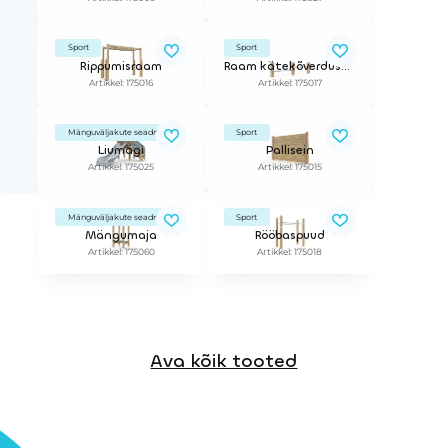
Sport
Sport
Rippumisraam
Raam kätekõverdusteks
Artikkel: 175016
Artikkel: 175017
Mänguväljakute seadmed
Sport
Liumägi
Pallisein
Artikkel: 175025
Artikkel: 175015
Mänguväljakute seadmed
Sport
Mängumaja
Rööbaspuud
Artikkel: 175060
Artikkel: 175018
Ava kõik tooted