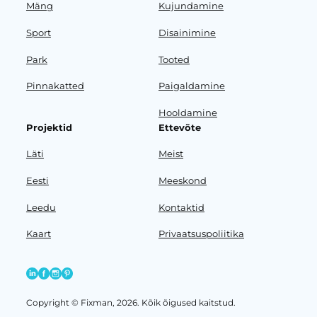
Mäng
Kujundamine
Sport
Disainimine
Park
Tooted
Pinnakatted
Paigaldamine
Hooldamine
Projektid
Ettevõte
Läti
Meist
Eesti
Meeskond
Leedu
Kontaktid
Kaart
Privaatsuspoliitika
Copyright © Fixman, 2026. Kõik õigused kaitstud.