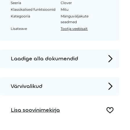
Seeria
Clover
Klassikalised funktsioonid
Mitu
Kategooria
Mänguväljakute
seadmed
Lisateave
Tootja veebisait
Laadige alla dokumendid
Tooteleht
Paigaldusjuhised
Värvivalikud
2D DWG – Külgvaade
Metall
2D DWG – Pealtvaade
Lisa soovinimekirja
3D DWG
Puit