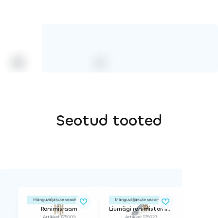
Köis
Seotud tooted
Mänguväljakute seadmed
Mänguväljakute seadmed
Ronimisraam
Liumägi ronimistorniga
Artikkel: 175009
Artikkel: 175027