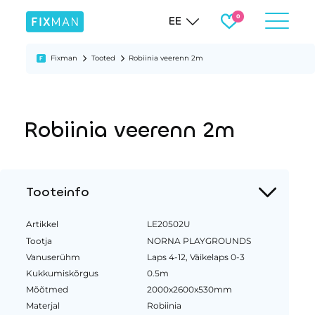
EE
Fixman
Tooted
Robiinia veerenn 2m
Robiinia veerenn 2m
Tooteinfo
Artikkel
LE20502U
Tootja
NORNA PLAYGROUNDS
Vanuserühm
Laps 4-12, Väikelaps 0-3
Kukkumiskõrgus
0.5m
Mõõtmed
2000x2600x530mm
Materjal
Robiinia