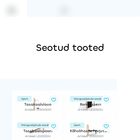
Seotud tooted
Sport
Mänguväljakute seadmed
Tasakaalulaud
Ronimissein
Artikkel: 1313003001
Artikkel: LE20523U
Mänguväljakute seadmed
Sport
Tasakaalupoom
Kõhulihaste harjutuspink
Artikkel: LE20530U
Artikkel: 1313001001