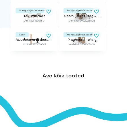
Mänguväljakute seadmed
Mänguväljakute seadmed
Takistusrada
4 torni ja katusega ronimiskeskus WILLIAMSBORG
Artikkel: N9018U
Artikkel: 0102025002
Sport
Mänguväljakute seadmed
Muudetava raskusega velotrenažöör
Playhouse - Mary
Artikkel: 1313019001
Artikkel: 0206001002
Ava kõik tooted