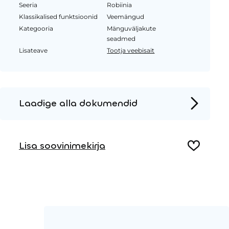
Seeria
Robiinia
Klassikalised funktsioonid
Veemängud
Kategooria
Mänguväljakute
seadmed
Lisateave
Tootja veebisait
Laadige alla dokumendid
Tooteleht
Lisa soovinimekirja