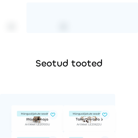
Seotud tooted
Mänguväljakute seadmed
Mänguväljakute seadmed
Mängumaja
Takistusrada 3
Artikkel: LE20100U
Artikkel: LE20622U