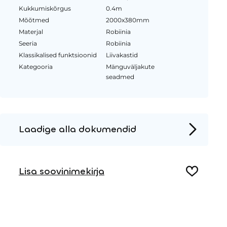
Kukkumiskõrgus
0.4m
Mõõtmed
2000x380mm
Materjal
Robiinia
Seeria
Robiinia
Klassikalised funktsioonid
Liivakastid
Kategooria
Mänguväljakute
seadmed
Laadige alla dokumendid
Tooteleht
Lisa soovinimekirja