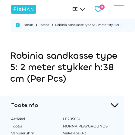
EE
Fixman
Tooted
Robinia sandkasse type 5: 2 meter stykker h:38 cm (Per Pcs)
Robinia sandkasse type
5: 2 meter stykker h:38
cm (Per Pcs)
Tooteinfo
Artikkel
LE20585U
Tootja
NORNA PLAYGROUNDS
Vanuserühm
Väikelaps 0-3