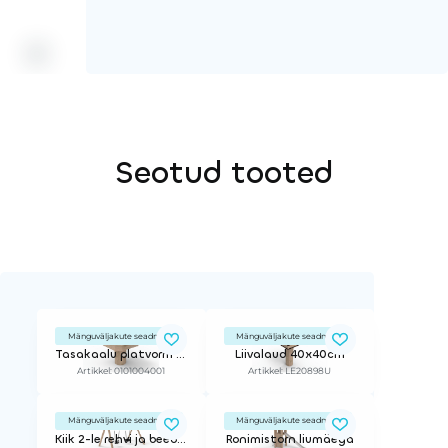
Seotud tooted
Mänguväljakute seadmed
Mänguväljakute seadmed
Tasakaalu platvorm ø:36cm
Liivalaud 40x40cm
Artikkel: 0101004001
Artikkel: LE20898U
Mänguväljakute seadmed
Mänguväljakute seadmed
Kiik 2-le rehvi ja beebikiigega
Ronimistorn liumäega