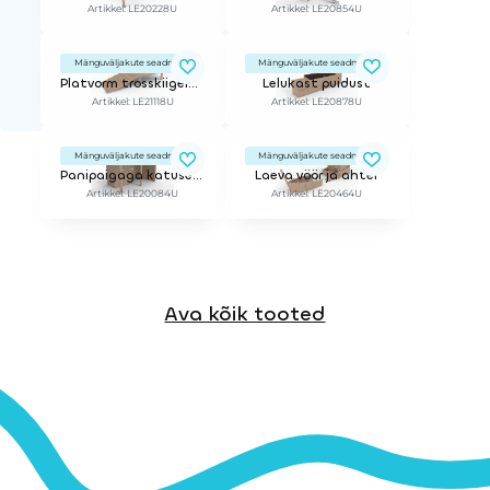
Artikkel: LE20228U
Artikkel: LE20854U
Mänguväljakute seadmed
Mänguväljakute seadmed
Platvorm trosskiigele - h 60 cm
Lelukast puidust
Artikkel: LE21118U
Artikkel: LE20878U
Mänguväljakute seadmed
Mänguväljakute seadmed
Panipaigaga katusealune
Laeva vöör ja ahter
Artikkel: LE20084U
Artikkel: LE20464U
Ava kõik tooted