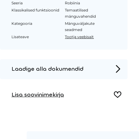
Seeria
Robiinia
Klassikalised funktsioonid
Temaatilised
mänguvahendid
Kategooria
Mänguväljakute
seadmed
Lisateave
Tootja veebisait
Laadige alla dokumendid
Tooteleht
Lisa soovinimekirja