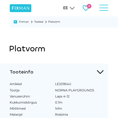
EE
Fixman
Tooted
Platvorm
Platvorm
Tooteinfo
Artikkel
LE20954U
Tootja
NORNA PLAYGROUNDS
Vanuserühm
Laps 4-12
Kukkumiskõrgus
0.1m
Mõõtmed
1x1m
Materjal
Robiinia