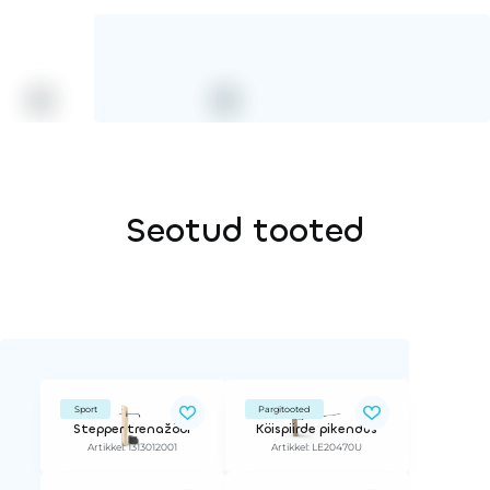
Seotud tooted
Sport
Pargitooted
Stepper trenažöör
Köispiirde pikendus
Artikkel: 1313012001
Artikkel: LE20470U