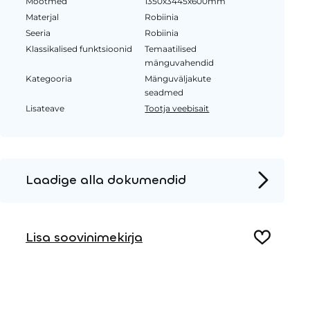
Mõõtmed
1350x3445x600mm
Materjal
Robiinia
Seeria
Robiinia
Klassikalised funktsioonid
Temaatilised
mänguvahendid
Kategooria
Mänguväljakute
seadmed
Lisateave
Tootja veebisait
Laadige alla dokumendid
Tooteleht
Lisa soovinimekirja