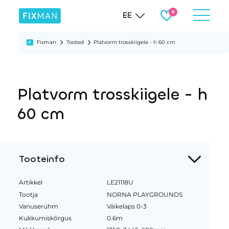
EE
Fixman
Tooted
Platvorm trosskiigele - h 60 cm
Platvorm trosskiigele - h
60 cm
Tooteinfo
Artikkel
LE21118U
Tootja
NORNA PLAYGROUNDS
Vanuserühm
Väikelaps 0-3
Kukkumiskõrgus
0.6m