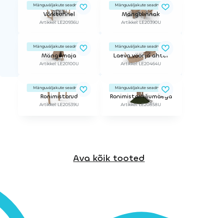
Mänguväljakute seadmed
Mänguväljakute seadmed
Võrktunnel
Mängulinnak
Artikkel: LE20936U
Artikkel: LE20390U
Mänguväljakute seadmed
Mänguväljakute seadmed
Mängumaja
Laeva vöör ja ahter
Artikkel: LE20100U
Artikkel: LE20464U
Mänguväljakute seadmed
Mänguväljakute seadmed
Ronimistorud
Ronimistorn liumäega
Artikkel: LE20539U
Artikkel: LE20858U
Ava kõik tooted