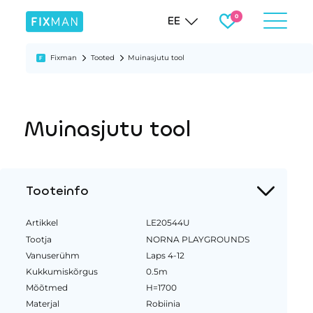
EE
Fixman
Tooted
Muinasjutu tool
Muinasjutu tool
Tooteinfo
Artikkel
LE20544U
Tootja
NORNA PLAYGROUNDS
Vanuserühm
Laps 4-12
Kukkumiskõrgus
0.5m
Mõõtmed
H=1700
Materjal
Robiinia