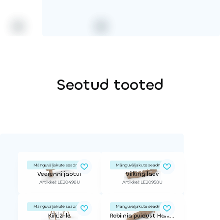
Seotud tooted
Mänguväljakute seadmed
Mänguväljakute seadmed
Veerenni jaotur
Viikingilaev
Artikkel: LE20498U
Artikkel: LE20958U
Mänguväljakute seadmed
Mänguväljakute seadmed
Kiik 2-le
Robiinia puidust Haikala