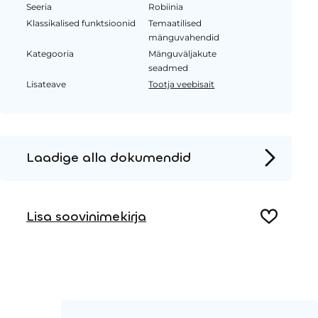
Seeria
Robiinia
Klassikalised funktsioonid
Temaatilised
mänguvahendid
Kategooria
Mänguväljakute
seadmed
Lisateave
Tootja veebisait
Laadige alla dokumendid
Tooteleht
Lisa soovinimekirja