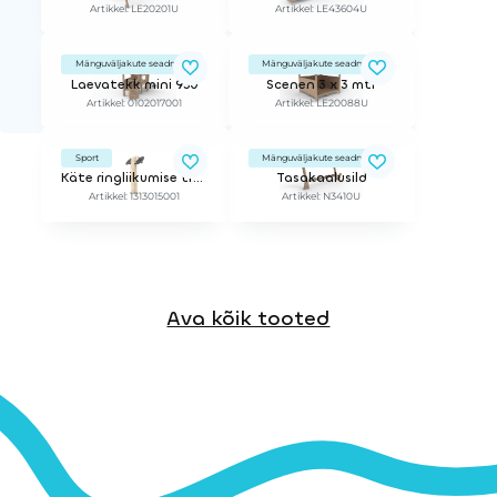
Artikkel: LE20201U
Artikkel: LE43604U
Mänguväljakute seadmed
Mänguväljakute seadmed
Laevatekk mini 950
Scenen 3 x 3 mtr
Artikkel: 0102017001
Artikkel: LE20088U
Sport
Mänguväljakute seadmed
Käte ringliikumise trenažöör
Tasakaalusild
Artikkel: 1313015001
Artikkel: N3410U
Ava kõik tooted