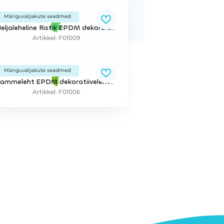
Mänguväljakute seadmed
Neljaleheline Ristik EPDM dekoratiivelement 2D numbritega
Artikkel: F01009
Mänguväljakute seadmed
Tammeleht EPDM dekoratiivelement 2D
Artikkel: F01006