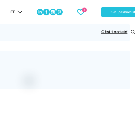
EE
Küsi pakkumis
Otsi tooteid