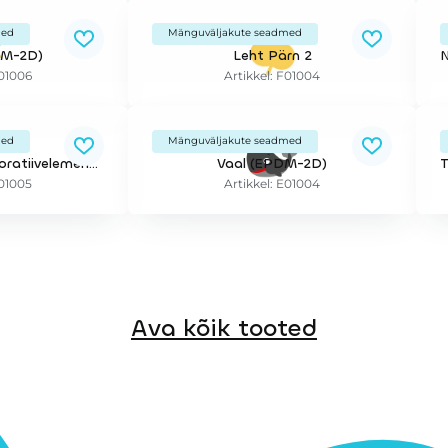
med
Mänguväljakute seadmed
DM-2D)
Leht Pärn 2
E01006
Artikkel: F01004
med
Mänguväljakute seadmed
Kaseleht EPDM dekoratiivelement 2D
Vaal (EPDM-2D)
F01005
Artikkel: E01004
Ava kõik tooted