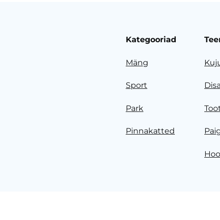
Kategooriad
Tee
Mäng
Kuj
Sport
Dis
Park
Too
Pinnakatted
Pai
Hoo