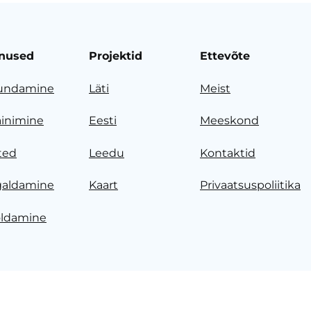
nused
Projektid
Ettevõte
undamine
Läti
Meist
ainimine
Eesti
Meeskond
ted
Leedu
Kontaktid
galdamine
Kaart
Privaatsuspoliitika
ldamine