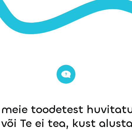
 meie toodetest huvitatu
või Te ei tea, kust alust