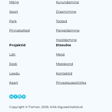
Mäng
Kujundamine
Sport
Disainimine
Park
Tooted
Pinnakatted
Paigaldamine
Hooldamine
Projektid
Ettevõte
Läti
Meist
Eesti
Meeskond
Leedu
Kontaktid
Kaart
Privaatsuspoliitika
Copyright © Fixman, 2026. Kõik õigused kaitstud.