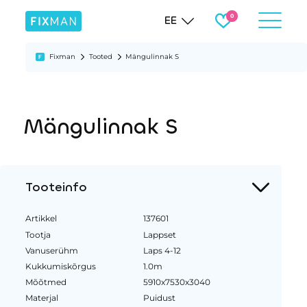
EE
Fixman
Tooted
Mängulinnak S
Mängulinnak S
Tooteinfo
Artikkel
137601
Tootja
Lappset
Vanuserühm
Laps 4-12
Kukkumiskõrgus
1.0m
Mõõtmed
5910x7530x3040
Materjal
Puidust