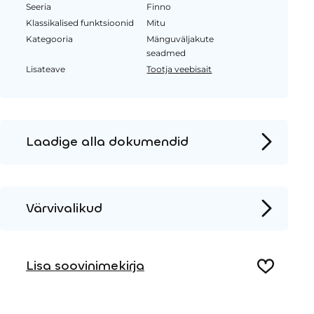
Seeria
Finno
Klassikalised funktsioonid
Mitu
Kategooria
Mänguväljakute
seadmed
Lisateave
Tootja veebisait
Laadige alla dokumendid
Tooteleht
Paigaldusjuhised
Värvivalikud
2D DWG – Külgvaade
Metall
2D DWG – Pealtvaade
Lisa soovinimekirja
3D DWG
Puit