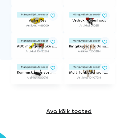
Mänguväljakute seadmed
Mänguväljakute seadmed
Väike loss
Vedrukiik merihobu
Artikkel: M96009
Artikkel: 010511
Mänguväljakute seadmed
Mänguväljakute seadmed
ABC mänguväljaku kompleks "Lucas"
Ringikujuline rada sillaga
Artikkel: 104325M
Artikkel: 120031M
Mänguväljakute seadmed
Mänguväljakute seadmed
Kummist kiigeiste, kett 160cm
Multifunktsionaalne ronila
Artikkel: 000216
Artikkel: 104072M
Ava kõik tooted