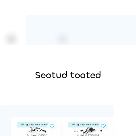
HPL-värv
Köis
Seotud tooted
Mänguväljakute seadmed
Mänguväljakute seadmed
Liivakopp
Liumägi 870mm
Artikkel: 104980
Artikkel: 137017M