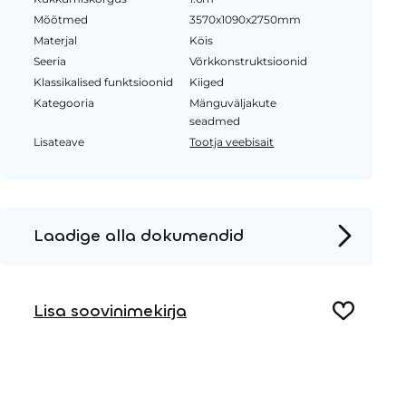
Mõõtmed
3570x1090x2750mm
Materjal
Köis
Seeria
Võrkkonstruktsioonid
Klassikalised funktsioonid
Kiiged
Kategooria
Mänguväljakute
seadmed
Lisateave
Tootja veebisait
Laadige alla dokumendid
Tooteleht
Lisa soovinimekirja