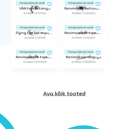
Mänguväljakute seadmed
Mänguväljakute seadmed
Võrktorn liutoruga
Ronimisvõrk batuudisilmaga 1,7m suurus L
Artikkel: GSTP402
Artikkel: GSW5002
Mänguväljakute seadmed
Mänguväljakute seadmed
Flying Fox (on request)
Ronimisseade topeltpüramiid 3,9m
Artikkel: GSR302
Artikkel: GSW2001
Mänguväljakute seadmed
Mänguväljakute seadmed
Ronimisseade topeltpüramiid 7,5m
Ronimiskaar võrguga
Artikkel: GSW2003
Artikkel: GSPDE109
Ava kõik tooted