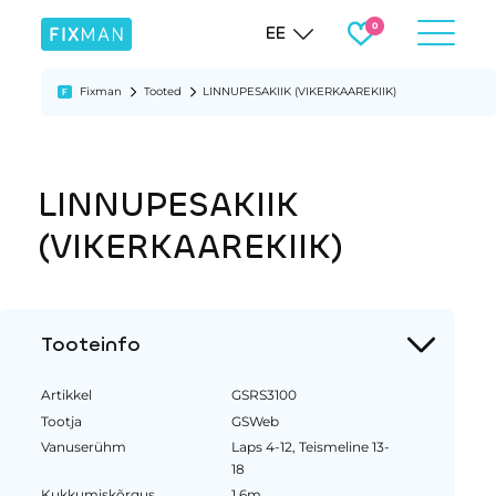
EE
Fixman
Tooted
LINNUPESAKIIK (VIKERKAAREKIIK)
LINNUPESAKIIK
(VIKERKAAREKIIK)
Tooteinfo
Artikkel
GSRS3100
Tootja
GSWeb
Vanuserühm
Laps 4-12, Teismeline 13-
18
Kukkumiskõrgus
1.6m