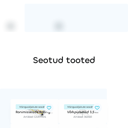
Seotud tooted
Mänguväljakute seadmed
Mänguväljakute seadmed
Ronimisseade Rolling Hills
Võrkpüramiid 3,5 m
Artikkel: GSRH104
Artikkel: 363561