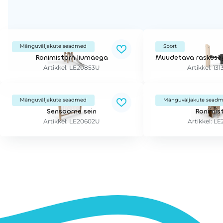
Mänguväljakute seadmed
Sport
Ronimistorn liumäega
Artikkel: LE20853U
Artikkel: 13
Mänguväljakute seadmed
Mänguväljakute sead
Sensoorne sein
Ronimis
Artikkel: LE20602U
Artikkel: L