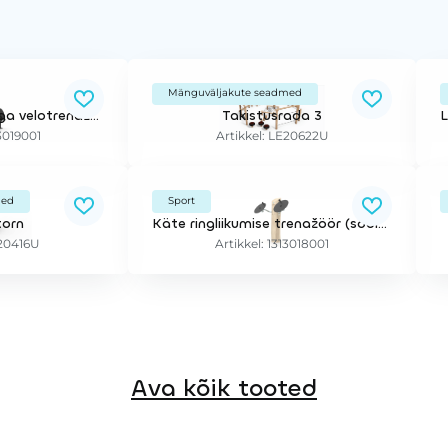
Mänguväljakute seadmed
Muudetava raskusega velotrenažöör
Takistusrada 3
13019001
Artikkel: LE20622U
med
Sport
torn
Käte ringliikumise trenažöör (sobib erivajadustega inimestele)
E20416U
Artikkel: 1313018001
Ava kõik tooted