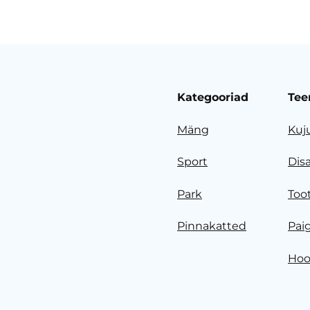
Kategooriad
Tee
Mäng
Kuj
Sport
Dis
Park
Too
Pinnakatted
Pai
Hoo