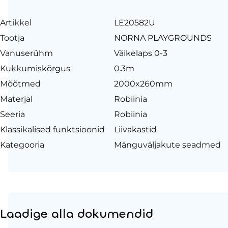
Artikkel
LE20582U
Tootja
NORNA PLAYGROUNDS
Vanuserühm
Väikelaps 0-3
Kukkumiskõrgus
0.3m
Mõõtmed
2000x260mm
Materjal
Robiinia
Seeria
Robiinia
Klassikalised funktsioonid
Liivakastid
Kategooria
Mänguväljakute seadmed
Laadige alla dokumendid