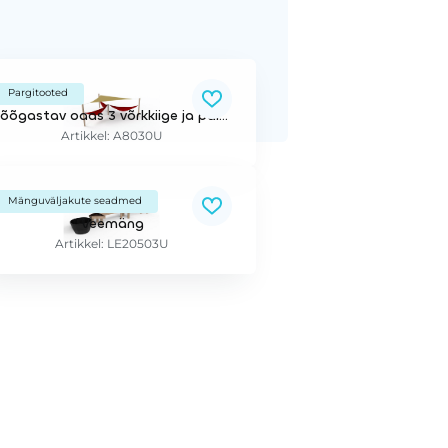
Pargitooted
Lõõgastav oaas 3 võrkkiige ja päikesevarjuga - värvimata
Artikkel: A8030U
Mänguväljakute seadmed
Veemäng
Artikkel: LE20503U