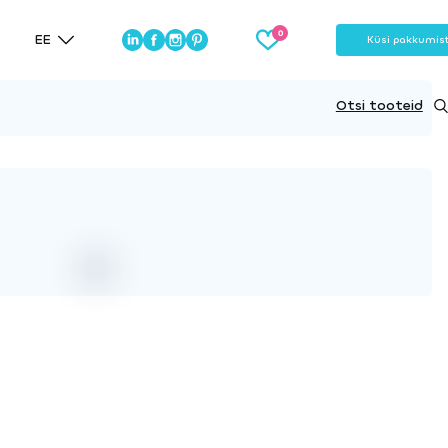
EE
Küsi pakkumis
Otsi tooteid