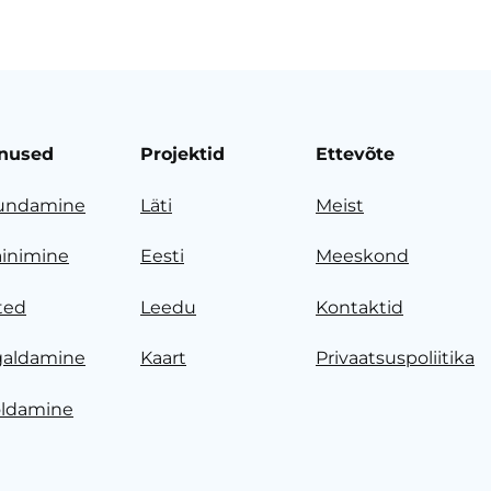
nused
Projektid
Ettevõte
undamine
Läti
Meist
ainimine
Eesti
Meeskond
ted
Leedu
Kontaktid
galdamine
Kaart
Privaatsuspoliitika
ldamine