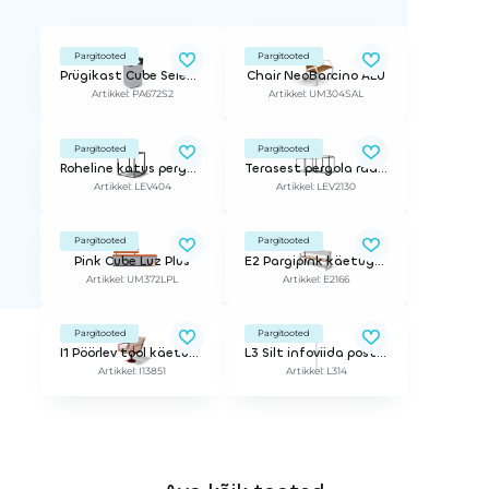
Pargitooted
Pargitooted
Prügikast Cube Selectif
Chair NeoBarcino ALU
Artikkel: PA672S2
Artikkel: UM304SAL
Pargitooted
Pargitooted
Roheline katus pergolale
Terasest pergola raam (3-kordne)
Artikkel: LEV404
Artikkel: LEV2130
Pargitooted
Pargitooted
Pink Cube Luz Plus
E2 Pargipink käetugedega
Artikkel: UM372LPL
Artikkel: E2166
Pargitooted
Pargitooted
I1 Pöörlev tool käetugedega, ühel jalal
L3 Silt infoviida postile - 4 suunda
Artikkel: I13851
Artikkel: L314