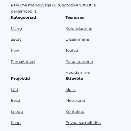
Pakume mänguväljakuid, spordivarustust ja
pargimööblit.
Kategooriad
Teenused
Mäng
Kujundamine
Sport
Disainimine
Park
Tooted
Pinnakatted
Paigaldamine
Hooldamine
Projektid
Ettevõte
Läti
Meist
Eesti
Meeskond
Leedu
Kontaktid
Kaart
Privaatsuspoliitika