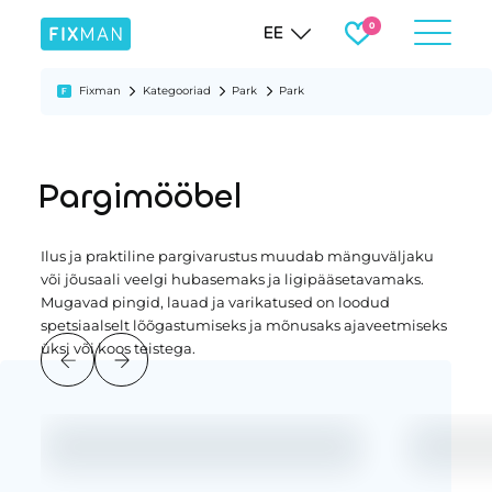
EE
Fixman
Kategooriad
Park
Park
Pargimööbel
Ilus ja praktiline pargivarustus muudab mänguväljaku
või jõusaali veelgi hubasemaks ja ligipääsetavamaks.
Mugavad pingid, lauad ja varikatused on loodud
spetsiaalselt lõõgastumiseks ja mõnusaks ajaveetmiseks
üksi või koos teistega.