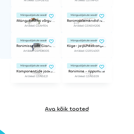
Artikkel: GSPDE102
Artikkel: GSTAP101
Mänguväljakute seadmed
Mänguväljakute seadmed
Mängukeskus võrgu ja liutoruga
Ronimiselemendid Netscape
Artikkel: GSAH104
Artikkel: GSNSM206
Mänguväljakute seadmed
Mänguväljakute seadmed
Ronimisseade Giant Double Dome Play
Kiige- ja puhkekompleks
Artikkel: GSPD8005
Artikkel: GSRS4001
Mänguväljakute seadmed
Mänguväljakute seadmed
Komponentide jaoks NetScape & Treetop Adventure
Ronimine - rippumine
Artikkel: GSNSE21
Artikkel: GSNSE09
Ava kõik tooted