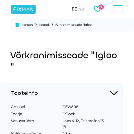
EE
Fixman
Tooted
Võrkronimisseade "Igloo "
Võrkronimisseade "Igloo
"
Tooteinfo
Artikkel
GSW808
Tootja
GSWeb
Vanuserühm
Laps 4-12, Teismeline 13-
18
Kukkumiskõrgus
2.3m