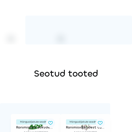
Seotud tooted
Mänguväljakute seadmed
Mänguväljakute seadmed
Ronimissein aukudega, kaar
Ronimisvõrkudest takistusrada