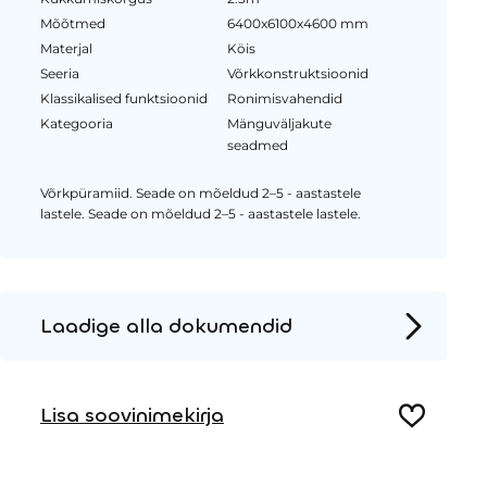
Mõõtmed
6400x6100x4600 mm
Materjal
Köis
Seeria
Võrkkonstruktsioonid
Klassikalised funktsioonid
Ronimisvahendid
Kategooria
Mänguväljakute
seadmed
Võrkpüramiid. Seade on mõeldud 2–5 - aastastele
lastele. Seade on mõeldud 2–5 - aastastele lastele.
Laadige alla dokumendid
Tooteleht
Lisa soovinimekirja