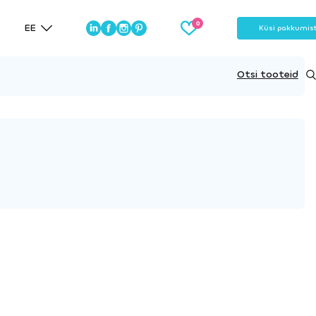
EE
Küsi pakkumis
Otsi tooteid