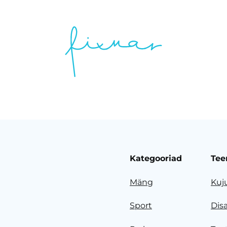
Kategooriad
Tee
Mäng
Kuj
Sport
Dis