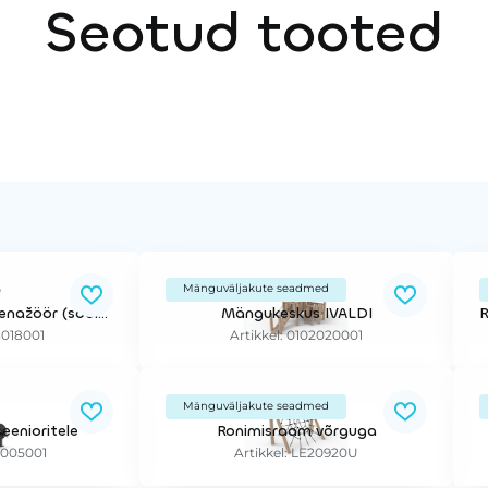
Seotud tooted
Mänguväljakute seadmed
Käte ringliikumise trenažöör (sobib erivajadustega inimestele)
Mängukeskus IVALDI
13018001
Artikkel: 0102020001
Mänguväljakute seadmed
eenioritele
Ronimisraam võrguga
13005001
Artikkel: LE20920U