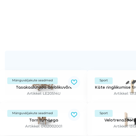
Mänguväljakute seadmed
Sport
Tasakaalurada ämblikuvõrk
Artikkel: LE20514U
Artikkel: 13
Mänguväljakute seadmed
Sport
Torn liumäega
Velotrenažöör s
Artikkel: 0102002001
Artikkel: 13