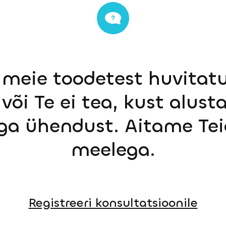
 meie toodetest huvitatu
või Te ei tea, kust alust
ga ühendust. Aitame Tei
meelega.
Registreeri konsultatsioonile