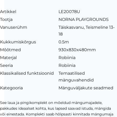
Artikkel
LE20078U
Tootja
NORNA PLAYGROUNDS
Vanuserühm
Täiskasvanu, Teismeline 13-
18
Kukkumiskõrgus
0.5m
Mõõtmed
930x830x480mm
Materjal
Robiinia
Seeria
Robiinia
Klassikalised funktsioonid
Temaatilised
mänguvahendid
Kategooria
Mänguväljakute seadmed
See laua ja pingikomplekt on mõeldud mängumajadele,
pakkudes ideaalset kohta, kus lapsed saavad istuda, mängida
või einestada. Komplekti saab hõlpsasti kinnitada mängumaja