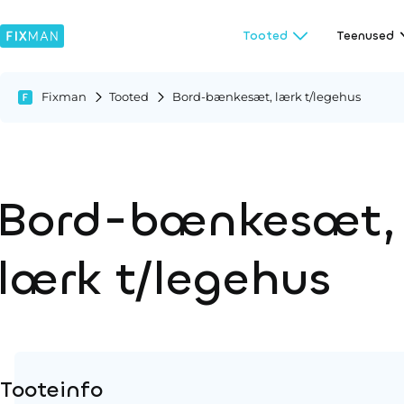
Tooted
Teenused
Fixman
Tooted
Bord-bænkesæt, lærk t/legehus
Bord-bænkesæt,
lærk t/legehus
Tooteinfo