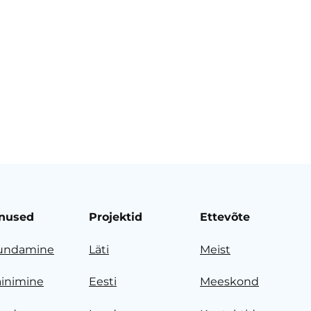
nused
Projektid
Ettevõte
undamine
Läti
Meist
ainimine
Eesti
Meeskond