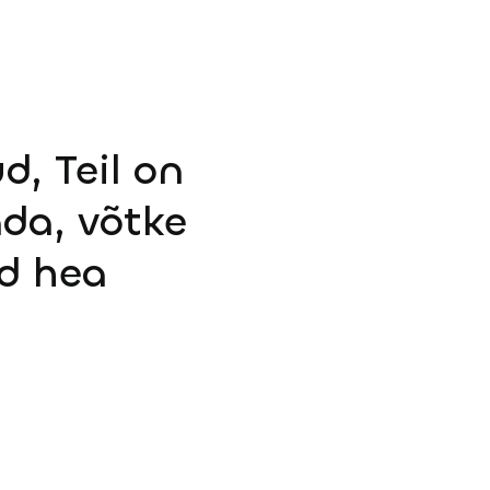
d, Teil on
ada, võtke
d hea