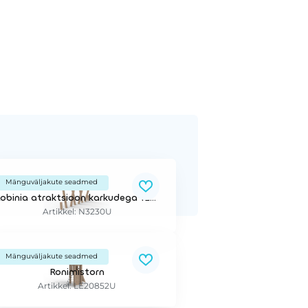
Mänguväljakute seadmed
Robinia atraktsioon karkudega 120 cm
Artikkel: N3230U
Mänguväljakute seadmed
Ronimistorn
Artikkel: LE20852U