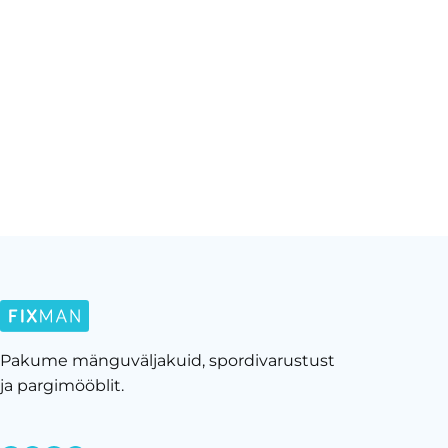
Pakume mänguväljakuid, spordivarustust
ja pargimööblit.