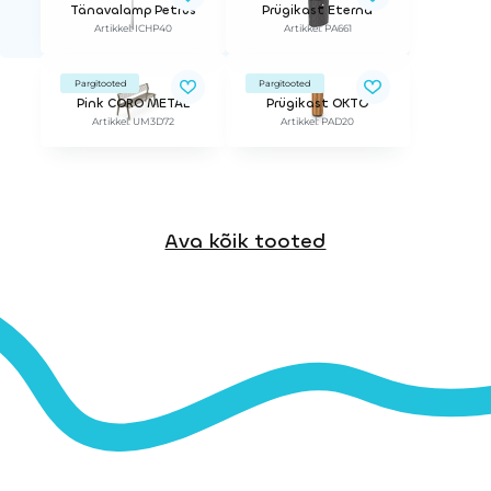
Tänavalamp Petrus
Prügikast Eterna
Artikkel: ICHP40
Artikkel: PA661
Pargitooted
Pargitooted
Pink CORO METAL
Prügikast OKTO
Artikkel: UM3D72
Artikkel: PAD20
Ava kõik tooted