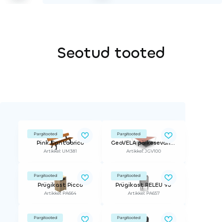
Seotud tooted
Pargitooted
Pargitooted
Pink Cantabrico
GeoVELA päikesevari RUUT 100m2
Artikkel: UM381
Artikkel: JGV100
Pargitooted
Pargitooted
Prügikast Picco
Prügikast RELEU 90
Artikkel: PA664
Artikkel: PA657
Pargitooted
Pargitooted