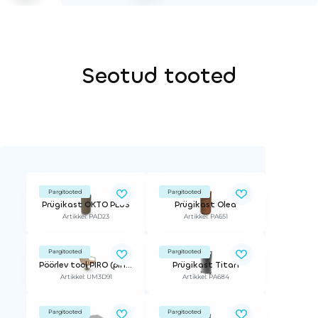
Seotud tooted
Pargitooted
Pargitooted
Prügikast OKTO PLUS
Prügikast Olea
Artikkel: PAD23
Artikkel: PA651
Pargitooted
Pargitooted
Pöörlev tool PIRO (pindkinnitusega)
Prügikast Titan
Artikkel: UM3D91
Artikkel: PA684
Pargitooted
Pargitooted