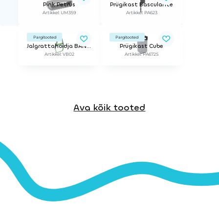
Pink Petrus
Prügikast Basculante
Artikkel: UM359
Artikkel: PA623
Pargitooted
Pargitooted
Jalgrattahoidja BANYOLES
Prügikast Cube
Artikkel: VB02
Artikkel: PA672S
Ava kõik tooted