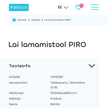
EE
Fixman
Tooted
Lai lamamistool PIRO
Lai lamamistool PIRO
Tooteinfo
Artikkel
UM3D82
Vanuserühm
Täiskasvanu, Teismeline
13-18
Mõõtmed
1510x1254x850mm
Materjal
Puidust
Seeria
Benito