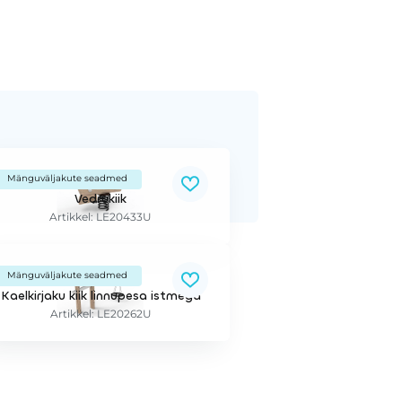
Mänguväljakute seadmed
Vedrukiik
Artikkel: LE20433U
Mänguväljakute seadmed
Kaelkirjaku kiik linnupesa istmega
Artikkel: LE20262U