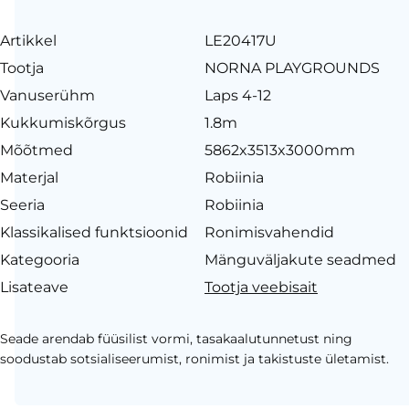
Artikkel
LE20417U
Tootja
NORNA PLAYGROUNDS
Vanuserühm
Laps 4-12
Kukkumiskõrgus
1.8m
Mõõtmed
5862x3513x3000mm
Materjal
Robiinia
Seeria
Robiinia
Klassikalised funktsioonid
Ronimisvahendid
Kategooria
Mänguväljakute seadmed
Lisateave
Tootja veebisait
Seade arendab füüsilist vormi, tasakaalutunnetust ning
soodustab sotsialiseerumist, ronimist ja takistuste ületamist.