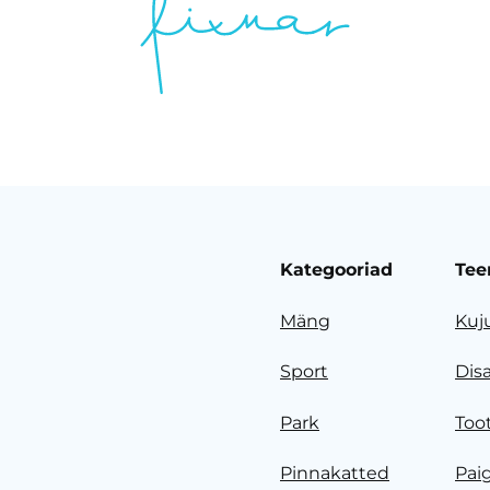
Kategooriad
Tee
Mäng
Kuj
Sport
Dis
Park
Too
Pinnakatted
Pai