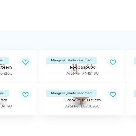
med
Mänguväljakute seadmed
steem
Rööbaspuud
E20420U
Artikkel: FN15118U
med
Mänguväljakute seadmed
torn
Ümar laud Ø75cm
E20414U
Artikkel: LE20896U