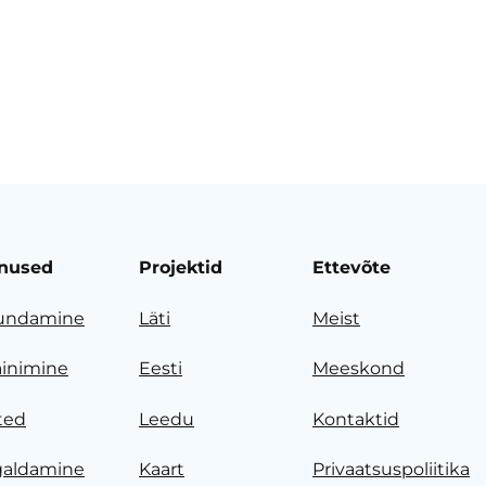
nused
Projektid
Ettevõte
undamine
Läti
Meist
ainimine
Eesti
Meeskond
ted
Leedu
Kontaktid
galdamine
Kaart
Privaatsuspoliitika