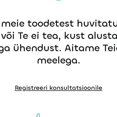
 meie toodetest huvitatu
või Te ei tea, kust alust
ga ühendust. Aitame Tei
meelega.
Registreeri konsultatsioonile