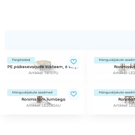
Pargitooted
Mänguväljakute sead
PE päikesevarjude süsteem, 6 varju, 7 posti
Ronimissü
Artikkel: T8707U
Artikkel: L
Mänguväljakute seadmed
Mänguväljakute sead
Ronimistorn liumäega
Ronimis
Artikkel: LE20854U
Artikkel: L