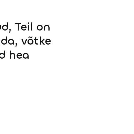
d, Teil on
ada, võtke
d hea