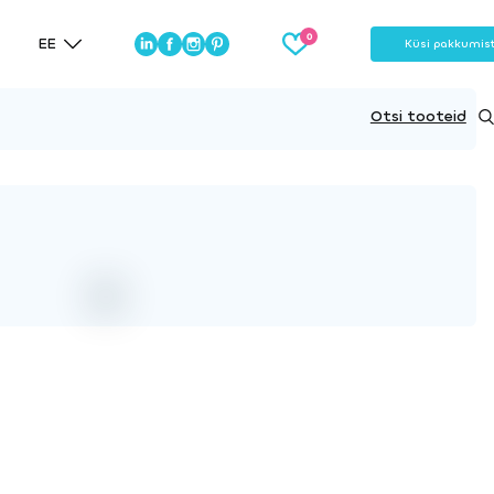
EE
Küsi pakkumis
Otsi tooteid