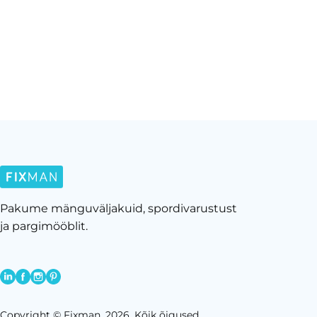
Pakume mänguväljakuid, spordivarustust
ja pargimööblit.
Copyright © Fixman, 2026. Kõik õigused