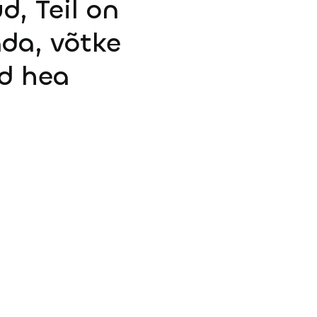
d, Teil on
ada, võtke
d hea