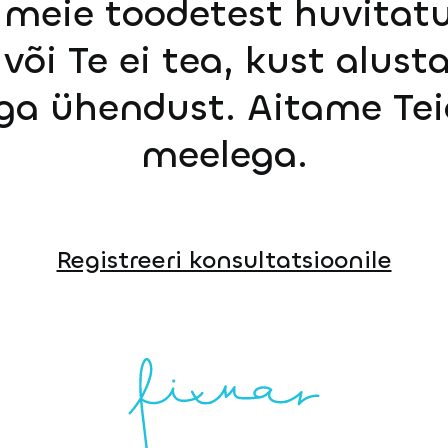
 meie toodetest huvitatu
või Te ei tea, kust alust
ga ühendust. Aitame Tei
meelega.
Registreeri konsultatsioonile