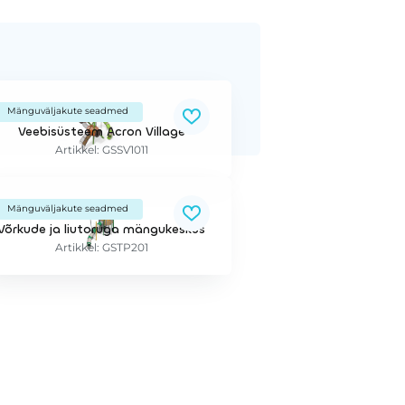
Mänguväljakute seadmed
Veebisüsteem Acron Village
Artikkel: GSSV1011
Mänguväljakute seadmed
Võrkude ja liutoruga mängukeskus
Artikkel: GSTP201