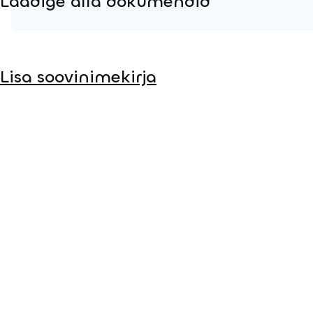
Laadige alla dokumendid
Tooteleht
Lisa soovinimekirja