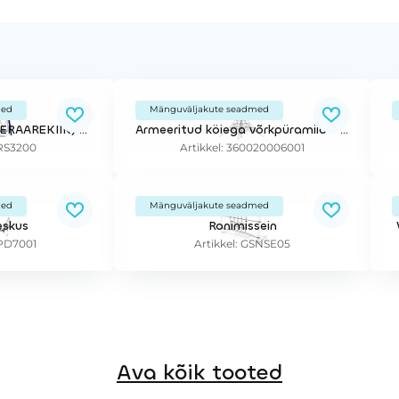
med
Mänguväljakute seadmed
LINNUPESAKIIK (VIKERAAREKIIK) 2-NE
Armeeritud köiega võrkpüramiid - 2,0 m
SRS3200
Artikkel: 360020006001
med
Mänguväljakute seadmed
eskus
Ronimissein
SPD7001
Artikkel: GSNSE05
Ava kõik tooted