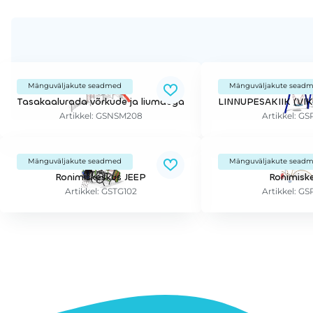
Mänguväljakute seadmed
Mänguväljakute sead
Tasakaalurada võrkude ja liumäega
Artikkel: GSNSM208
Artikkel: G
Mänguväljakute seadmed
Mänguväljakute sead
Ronimiskeskus JEEP
Ronimisk
Artikkel: GSTG102
Artikkel: G