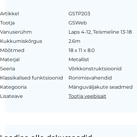
Artikkel
GSTP203
Tootja
GSWeb
Vanuserühm
Laps 4-12, Teismeline 13-18
Kukkumiskõrgus
2.6m
Mõõtmed
18 x 11 x 8.0
Materjal
Metallist
Seeria
Võrkkonstruktsioonid
Klassikalised funktsioonid
Ronimisvahendid
Kategooria
Mänguväljakute seadmed
Lisateave
Tootja veebisait