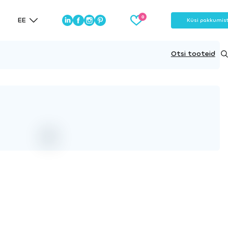
EE
Küsi pakkumis
Otsi tooteid