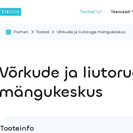
Tooted
Teenused
Fixman
Tooted
Võrkude ja liutoruga mängukeskus
Võrkude ja liutor
mängukeskus
Tooteinfo