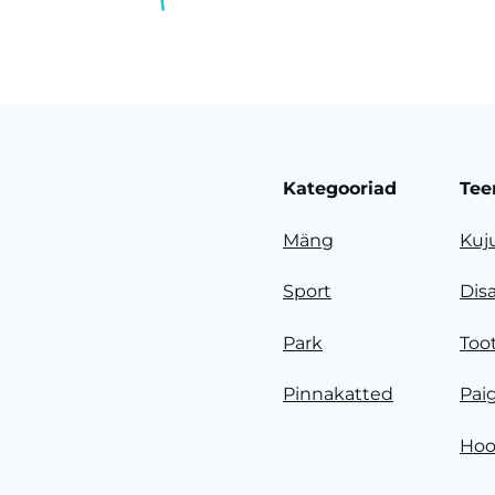
Kategooriad
Tee
Mäng
Kuj
Sport
Dis
Park
Too
Pinnakatted
Pai
Hoo