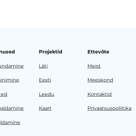
nused
Projektid
Ettevõte
undamine
Läti
Meist
ainimine
Eesti
Meeskond
ted
Leedu
Kontaktid
galdamine
Kaart
Privaatsuspoliitika
ldamine