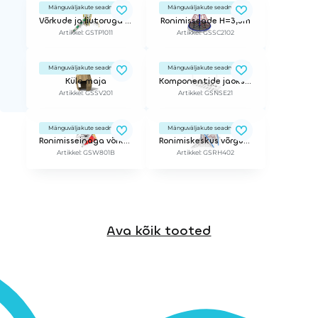
Mänguväljakute seadmed
Mänguväljakute seadmed
Võrkude ja liutoruga mängukeskus
Ronimisseade H=3,3m
Artikkel: GSTP1011
Artikkel: GSSC2102
Mänguväljakute seadmed
Mänguväljakute seadmed
Küla maja
Komponentide jaoks NetScape & Treetop Adventure
Artikkel: GSSV201
Artikkel: GSNSE21
Mänguväljakute seadmed
Mänguväljakute seadmed
Ronimisseinaga võrkude süsteem
Ronimiskeskus võrguga
Artikkel: GSW801B
Artikkel: GSRH402
Ava kõik tooted