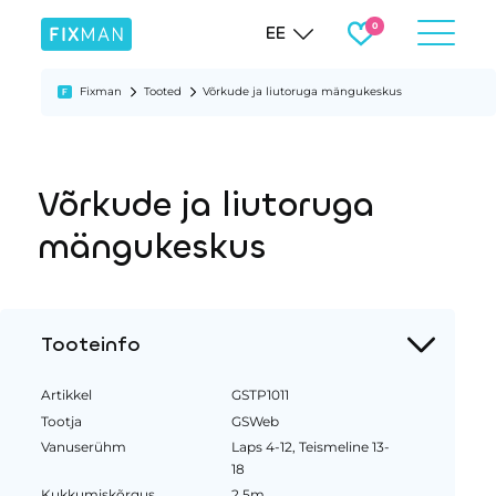
EE
Fixman
Tooted
Võrkude ja liutoruga mängukeskus
Võrkude ja liutoruga
mängukeskus
Tooteinfo
Artikkel
GSTP1011
Tootja
GSWeb
Vanuserühm
Laps 4-12, Teismeline 13-
18
Kukkumiskõrgus
2.5m