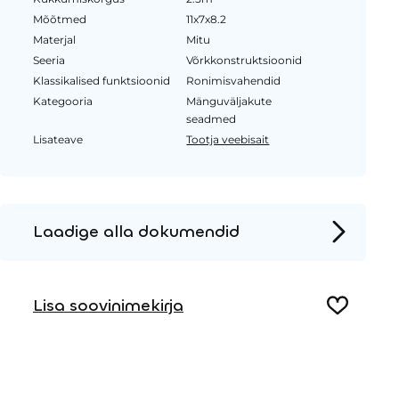
Mõõtmed
11x7x8.2
Materjal
Mitu
Seeria
Võrkkonstruktsioonid
Klassikalised funktsioonid
Ronimisvahendid
Kategooria
Mänguväljakute
seadmed
Lisateave
Tootja veebisait
Laadige alla dokumendid
Tooteleht
Lisa soovinimekirja