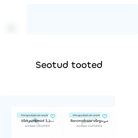
Seotud tooted
Mänguväljakute seadmed
Mänguväljakute seadmed
Võrkpüramiid 3,2m
Ronimiskaar võrguga
Artikkel: GSW10011
Artikkel: GSPDE103