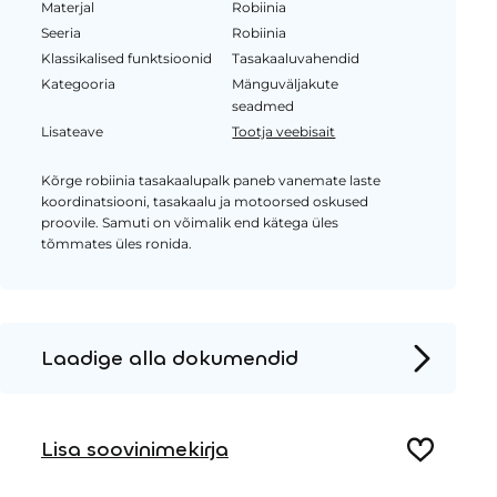
Materjal
Robiinia
Seeria
Robiinia
Klassikalised funktsioonid
Tasakaaluvahendid
Kategooria
Mänguväljakute
seadmed
Lisateave
Tootja veebisait
Kõrge robiinia tasakaalupalk paneb vanemate laste
koordinatsiooni, tasakaalu ja motoorsed oskused
proovile. Samuti on võimalik end kätega üles
tõmmates üles ronida.
Laadige alla dokumendid
Tooteleht
Lisa soovinimekirja