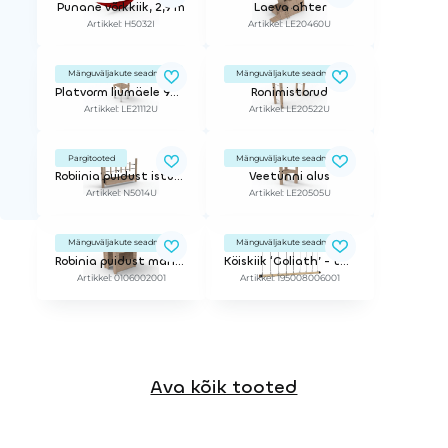
Punane võrkkiik, 2,9 m
Laeva ahter
Artikkel: H5032I
Artikkel: LE20460U
Mänguväljakute seadmed
Mänguväljakute seadmed
Platvorm liumäele 90 x 90 cm
Ronimistorud
Artikkel: LE21112U
Artikkel: LE20522U
Pargitooted
Mänguväljakute seadmed
Robiinia puidust istutuskast
Veetünni alus
Artikkel: N5014U
Artikkel: LE20505U
Mänguväljakute seadmed
Mänguväljakute seadmed
Robinia puidust mängumaja
Köiskiik ‘Goliath’ - tüüp A - 8 kohaga
Artikkel: 0106002001
Artikkel: 195008006001
Ava kõik tooted