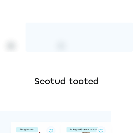
Seotud tooted
Pargitooted
Mänguväljakute seadmed