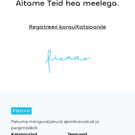
Aitame Teid hea meelega.
Registreeri konsultatsioonile
Pakume mänguväljakuid, spordivarustust ja
pargimööblit.
Kategooriad
Teenused