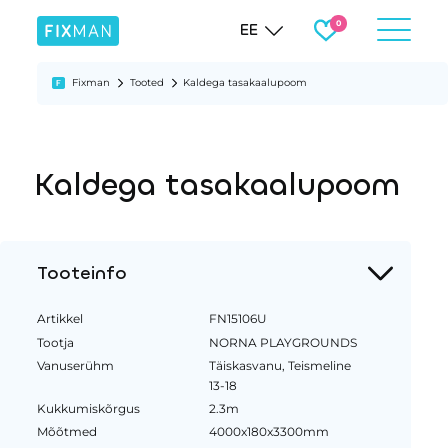
EE
Fixman
Tooted
Kaldega tasakaalupoom
Kaldega tasakaalupoom
Tooteinfo
Artikkel
FN15106U
Tootja
NORNA PLAYGROUNDS
Vanuserühm
Täiskasvanu, Teismeline
13-18
Kukkumiskõrgus
2.3m
Mõõtmed
4000x180x3300mm