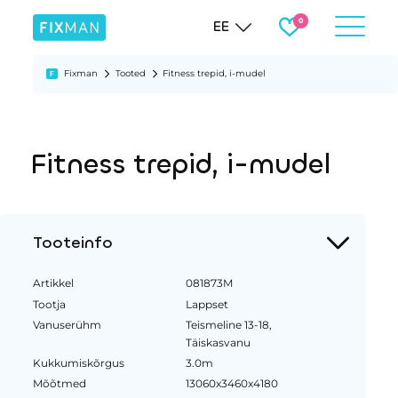
EE
Fixman
Tooted
Fitness trepid, i-mudel
Fitness trepid, i-mudel
Tooteinfo
Artikkel
081873M
Tootja
Lappset
Vanuserühm
Teismeline 13-18,
Täiskasvanu
Kukkumiskõrgus
3.0m
Mõõtmed
13060x3460x4180