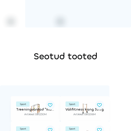
Seotud tooted
Sport
Sport
Treeningvardad "Monkey bars"
Välifitness kang 35 kg
Artikkel: 081230M
Artikkel: 081206M
Sport
Sport