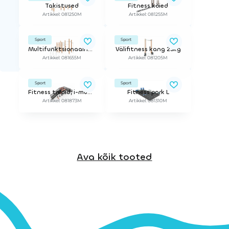
Takistused
Fitness köied
Artikkel: 081250M
Artikkel: 081255M
Sport
Sport
Multifunktsionaalne väliseade sportvõimlemiseks Street workout M
Välifitness kang 25kg
Artikkel: 081655M
Artikkel: 081205M
Sport
Sport
Fitness trepid, i-mudel
Fitness park L
Artikkel: 081873M
Artikkel: 081310M
Ava kõik tooted