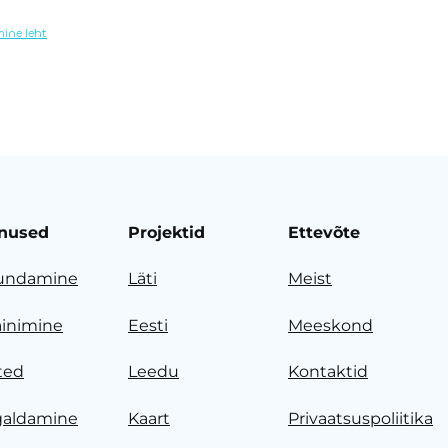
mine leht
nused
Projektid
Ettevõte
undamine
Läti
Meist
ainimine
Eesti
Meeskond
ted
Leedu
Kontaktid
galdamine
Kaart
Privaatsuspoliitika