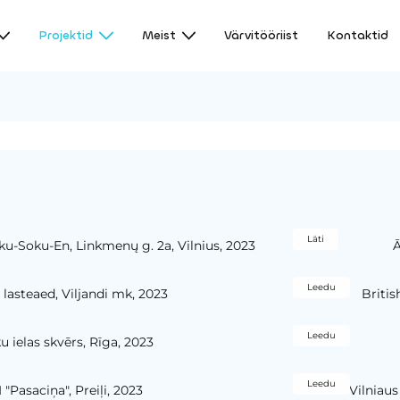
Projektid
Meist
Värvitööriist
Kontaktid
Läti
ku-Soku-En, Linkmenų g. 2a, Vilnius, 2023
Ā
Leedu
lasteaed, Viljandi mk, 2023
Britis
Leedu
u ielas skvērs, Rīga, 2023
Leedu
I "Pasaciņa", Preiļi, 2023
Vilniaus