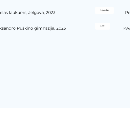
Leedu
ielas laukums, Jelgava, 2023
Pe
Läti
eksandro Puškino gimnazija, 2023
KA