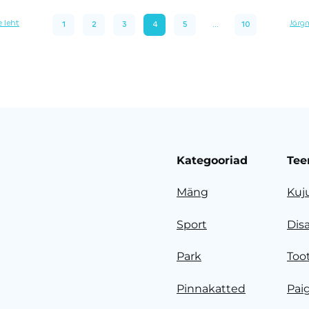
 leht
Järg
1
2
3
4
5
...
10
Kategooriad
Tee
Mäng
Kuj
Sport
Dis
Park
Too
Pinnakatted
Pai