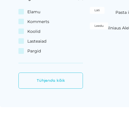
Läti
Elamu
Pasta 
Kommerts
Leedu
Vilniaus Al
Koolid
Lasteaiad
Pargid
Tühjenda kõik