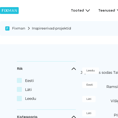
Tooted
Teenused
Fixman
Inspireerivad projektid
Riik
Leedu
Japoniškas sodas Ta
Eesti
Eesti
Ramsi 
Läti
Leedu
Läti
Višķ
Läti
PI
Kategooria