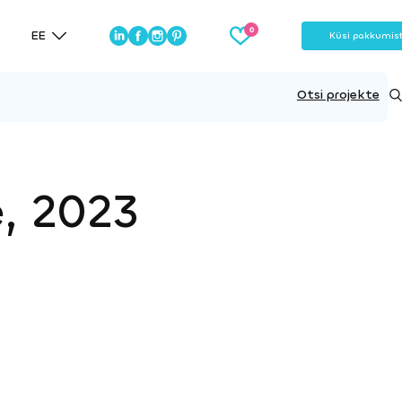
EE
Küsi pakkumis
Otsi projekte
e, 2023