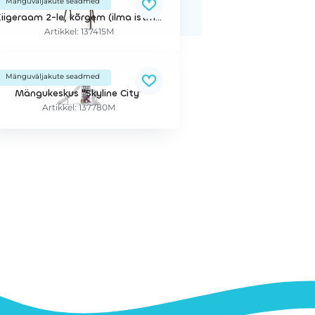
Mänguväljakute seadmed
Kiigeraam 2-le, kõrgem (ilma istmeteta)
Artikkel: 137415M
Mänguväljakute seadmed
Mängukeskus "Skyline City"
Artikkel: 137780M