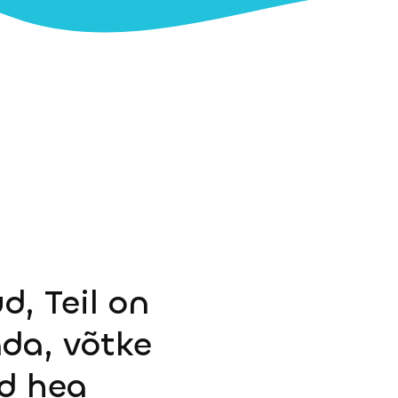
d, Teil on
ada, võtke
d hea