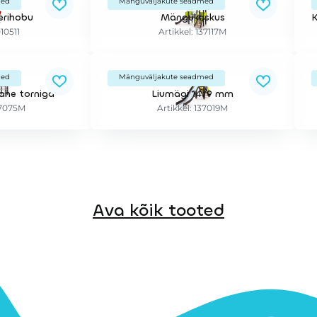
med
Mänguväljakute seadmed
erihobu
Mängukeskus
010511
Artikkel: 137117M
med
Mänguväljakute seadmed
ahe torniga
Liumägi 1479 mm
37075M
Artikkel: 137019M
Ava kõik tooted