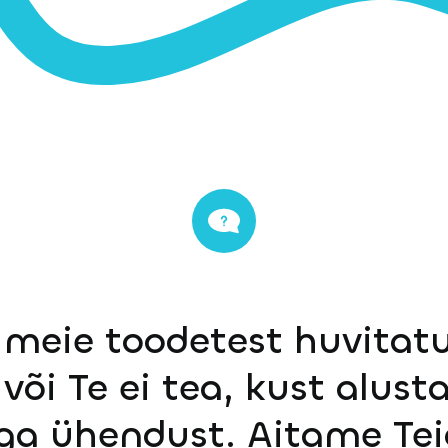
 meie toodetest huvitatu
või Te ei tea, kust alust
ga ühendust. Aitame Tei