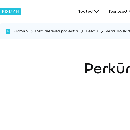
Tooted
Teenused
Fixman
Inspireerivad projektid
Leedu
Perkūno skve
Perkūn