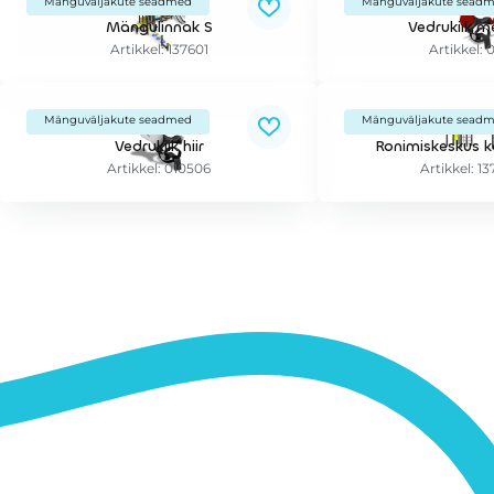
Mänguväljakute seadmed
Mänguväljakute sead
Mängulinnak S
Vedrukiik m
Artikkel: 137601
Artikkel: 
Mänguväljakute seadmed
Mänguväljakute sead
Vedrukiik hiir
Ronimiskeskus k
Artikkel: 010506
Artikkel: 1